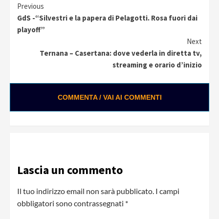
Continue
Previous
GdS -“Silvestri e la papera di Pelagotti. Rosa fuori dai
Reading
playoff”
Next
Ternana – Casertana: dove vederla in diretta tv,
streaming e orario d’inizio
COMMENTA / VAI AI COMMENTI
Lascia un commento
Il tuo indirizzo email non sarà pubblicato.
I campi
obbligatori sono contrassegnati
*