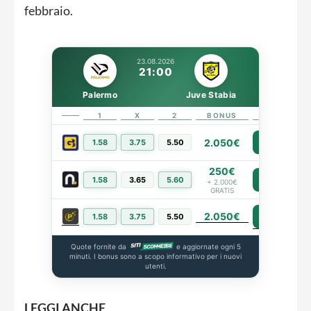
febbraio.
23.08.2026
21:00
Palermo
Juve Stabia
1
X
2
BONUS
LINK
2.050€
1.58
3.75
5.50
PIÙ INFO
250€
1.58
3.65
5.60
PIÙ INFO
+ 2.000€
GRATIS
2.050€
PIÙ INFO
1.58
3.75
5.50
Quote fornite da
e aggiornate ogni 5
minuti. I bonus sono a scopo informativo per i nuovi
utenti.
LEGGI ANCHE