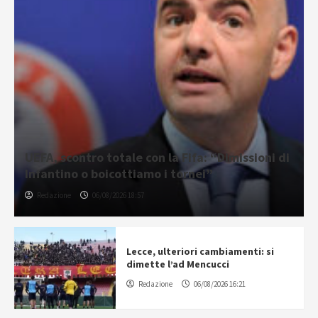
UEFA, scontro totale con la Fifa: “Dimissioni di
Infantino o boicottiamo i tornei”
Redazione
06/08/2026 18:57
Lecce, ulteriori cambiamenti: si
dimette l’ad Mencucci
Redazione
06/08/2026 16:21