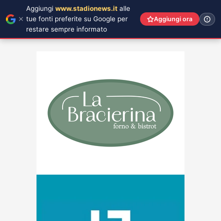
Aggiungi
www.stadionews.it
alle
tue fonti preferite su Google per
Aggiungi ora
restare sempre informato