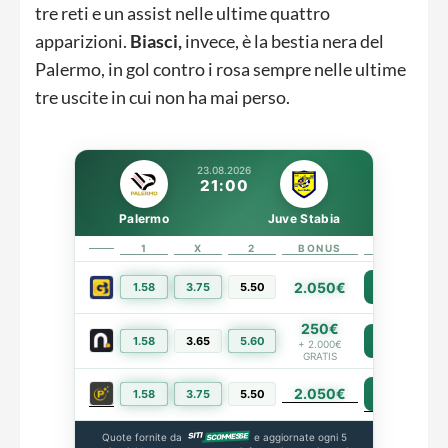
tre reti e un assist nelle ultime quattro
apparizioni.
Biasci,
invece, è la bestia nera del
Palermo, in gol contro i rosa sempre nelle ultime
tre uscite in cui non ha mai perso.
23.08.2026
21:00
Palermo
Juve Stabia
1
X
2
BONUS
LINK
2.050€
1.58
3.75
5.50
PIÙ INFO
250€
1.58
3.65
5.60
PIÙ INFO
+ 2.000€
GRATIS
2.050€
PIÙ INFO
1.58
3.75
5.50
Quote fornite da
e aggiornate ogni 5