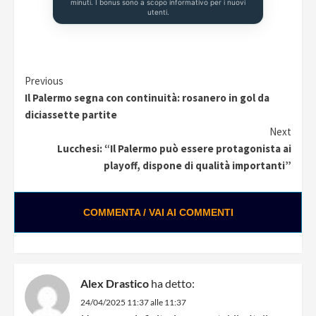
minuti. I bonus sono a scopo informativo per i nuovi
utenti.
Continue
Previous
Il Palermo segna con continuità: rosanero in gol da
Reading
diciassette partite
Next
Lucchesi: “Il Palermo può essere protagonista ai
playoff, dispone di qualità importanti”
COMMENTA / VAI AI COMMENTI
Alex Drastico
ha detto:
24/04/2025 11:37 alle 11:37