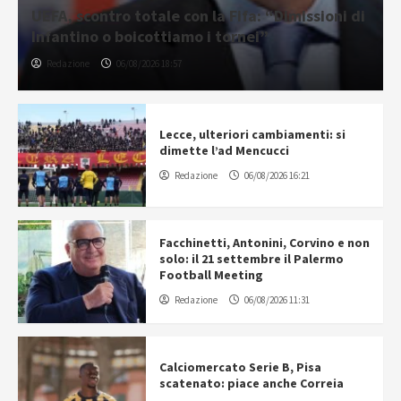
UEFA, scontro totale con la Fifa: “Dimissioni di
Infantino o boicottiamo i tornei”
Redazione
06/08/2026 18:57
Lecce, ulteriori cambiamenti: si
dimette l’ad Mencucci
Redazione
06/08/2026 16:21
Facchinetti, Antonini, Corvino e non
solo: il 21 settembre il Palermo
Football Meeting
Redazione
06/08/2026 11:31
Calciomercato Serie B, Pisa
scatenato: piace anche Correia