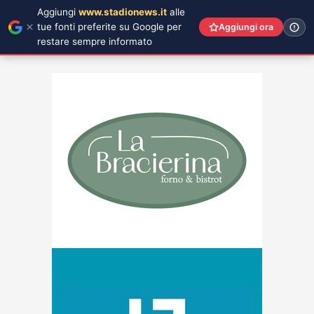
Aggiungi
www.stadionews.it
alle
tue fonti preferite su Google per
Aggiungi ora
restare sempre informato