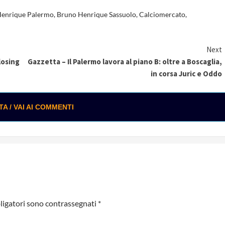
enrique Palermo
,
Bruno Henrique Sassuolo
,
Calciomercato
,
Next
losing
Gazzetta – Il Palermo lavora al piano B: oltre a Boscaglia,
in corsa Juric e Oddo
 / VAI AI COMMENTI
ligatori sono contrassegnati
*