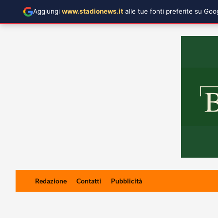
Aggiungi
www.stadionews.it
alle tue fonti preferite su Go
Skip
Redazione
Contatti
Pubblicità
to
content