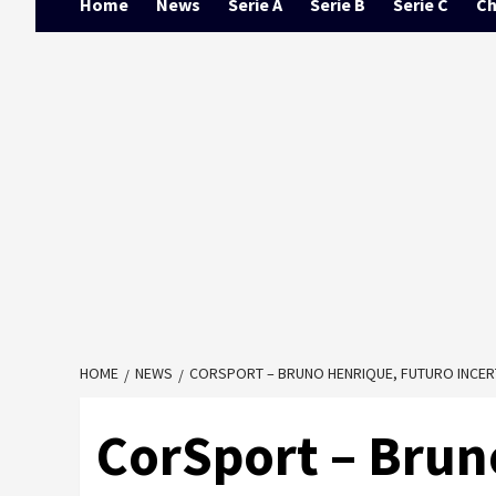
Home
News
Serie A
Serie B
Serie C
Ch
HOME
NEWS
CORSPORT – BRUNO HENRIQUE, FUTURO INCERT
CorSport – Brun