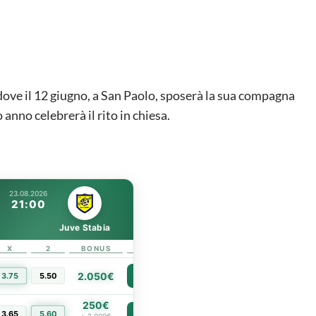
dove il 12 giugno, a San Paolo, sposerà la sua compagna
anno celebrerà il rito in chiesa.
23.08.2026
21:00
Juve Stabia
X
2
BONUS
LINK
2.050€
3.75
5.50
PIÙ INFO
250€
3.65
5.60
PIÙ INFO
+ 2.000€