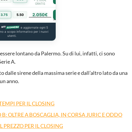
GRATIS
2.050€
PIÙ INFO
3.75
5.50
a
e aggiornate ogni 5
ono a scopo informativo per i nuovi
utenti.
ssere lontano da Palermo. Su di lui, infatti, ci sono
Serie A.
 dalle sirene della massima serie e dall’altro lato da una
 un anno.
TEMPI PER IL CLOSING
 B: OLTRE A BOSCAGLIA, IN CORSA JURIC E ODDO
L PREZZO PER IL CLOSING