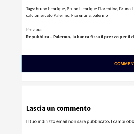
Tags:
bruno henrique
,
Bruno Henrique Fiorentina
,
Bruno H
calciomercato Palermo
,
Fiorentina
,
palermo
Continue
Previous
Repubblica – Palermo, la banca fissa il prezzo per il c
Reading
COMMENTA
Lascia un commento
Il tuo indirizzo email non sarà pubblicato.
I campi obb