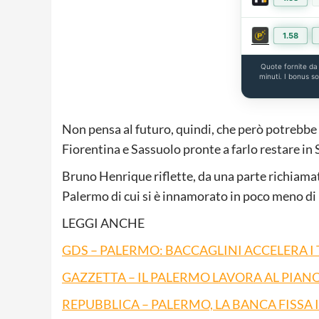
1.58
Quote fornite d
minuti. I bonus s
Non pensa al futuro, quindi, che però potrebbe e
Fiorentina e Sassuolo pronte a farlo restare in 
Bruno Henrique riflette, da una parte richiamato
Palermo di cui si è innamorato in poco meno di
LEGGI ANCHE
GDS – PALERMO: BACCAGLINI ACCELERA I 
GAZZETTA – IL PALERMO LAVORA AL PIANO
REPUBBLICA – PALERMO, LA BANCA FISSA I