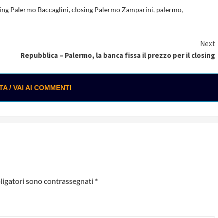
ing Palermo Baccaglini
,
closing Palermo Zamparini
,
palermo
,
Next
Repubblica – Palermo, la banca fissa il prezzo per il closing
 / VAI AI COMMENTI
ligatori sono contrassegnati
*