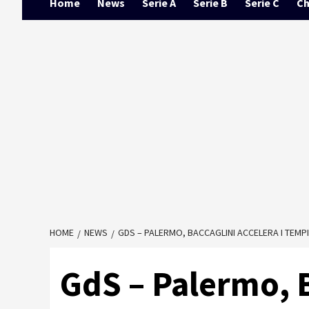
Home
News
Serie A
Serie B
Serie C
Ch
HOME
NEWS
GDS – PALERMO, BACCAGLINI ACCELERA I TEMPI
GdS – Palermo, B