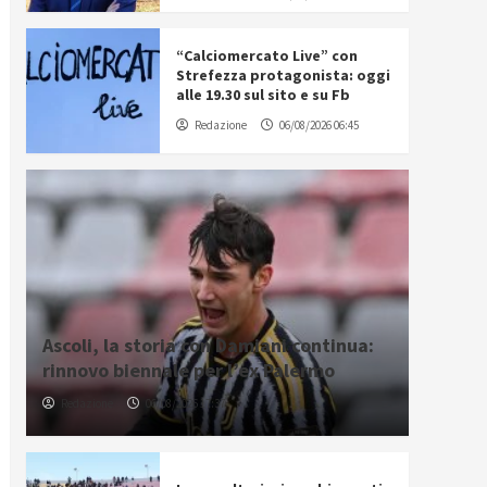
“Calciomercato Live” con
Strefezza protagonista: oggi
alle 19.30 sul sito e su Fb
Redazione
06/08/2026 06:45
Ascoli, la storia con Damiani continua:
rinnovo biennale per l’ex Palermo
Redazione
06/08/2026 17:37