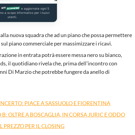
a
e aggiornate ogni 5
ono a scopo informativo per i nuovi
utenti.
a alla nuova squadra che ad un piano che possa permettere
à sul piano commerciale per massimizzare i ricavi.
razione in entrata potrà essere messa nero su bianco,
ds, il quotidiano rivela che, prima dell’incontro con
anni Di Marzio che potrebbe fungere da anello di
NCERTO: PIACE A SASSUOLO E FIORENTINA
 B: OLTRE A BOSCAGLIA, IN CORSA JURIC E ODDO
L PREZZO PER IL CLOSING