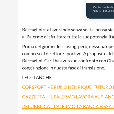
Quote fornite d
minuti. I bonus s
Baccaglini sta lavorando senza sosta, pensa si
al Palermo di sfruttare tutte le sue potenzialit
Prima del giorno del closing, però, nessuna ope
compreso il direttore sportivo. A proposito del 
Baccaglini, Carli ha avuto un confronto con Gi
congiunzione in questa fase di transizione.
LEGGI ANCHE
CORSPORT – BRUNO HENRIQUE, FUTURO I
GAZZETTA – IL PALERMO LAVORA AL PIANO
REPUBBLICA – PALERMO, LA BANCA FISSA I