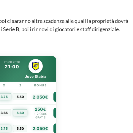
oi ci saranno altre scadenze alle quali la proprietà dovrà
 Serie B, poi i rinnovi di giocatori e staff dirigenziale.
23.08.2026
21:00
Juve Stabia
X
2
BONUS
LINK
2.050€
3.75
5.50
PIÙ INFO
250€
3.65
5.60
PIÙ INFO
+ 2.000€
GRATIS
2.050€
PIÙ INFO
3.75
5.50