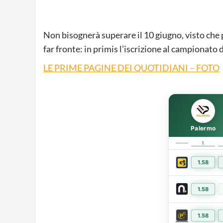
Non bisognerà superare il 10 giugno, visto che p
far fronte: in primis l’iscrizione al campionato di
LE PRIME PAGINE DEI QUOTIDIANI – FOTO
Palermo
1
1.58
1.58
1.58