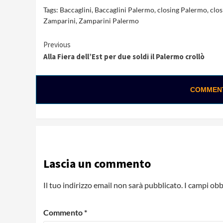
Tags:
Baccaglini
,
Baccaglini Palermo
,
closing Palermo
,
clos
Zamparini
,
Zamparini Palermo
Continue
Previous
Alla Fiera dell’Est per due soldi il Palermo crollò
Reading
COMMENTA
Lascia un commento
Il tuo indirizzo email non sarà pubblicato.
I campi obb
Commento
*