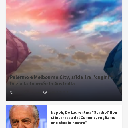
Palermo e Melbourne City, sfida tra “cugini”:
inizia la tournée in Australia
Gabriele Cavallaro
07/08/2026 06:30
Napoli, De Laurentiis: “Stadio? Non
ci interessa del Comune, vogliamo
uno stadio nostro”