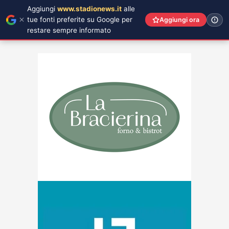
Aggiungi
www.stadionews.it
alle
tue fonti preferite su Google per
Aggiungi ora
restare sempre informato