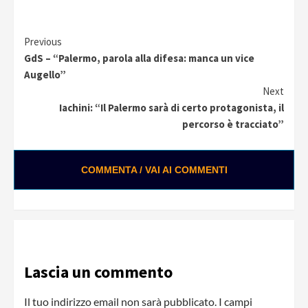
Continue
Previous
GdS – “Palermo, parola alla difesa: manca un vice
Reading
Augello”
Next
Iachini: “Il Palermo sarà di certo protagonista, il
percorso è tracciato”
COMMENTA / VAI AI COMMENTI
0:02 / 0:28
Loading ads...
Lascia un commento
Il tuo indirizzo email non sarà pubblicato.
I campi