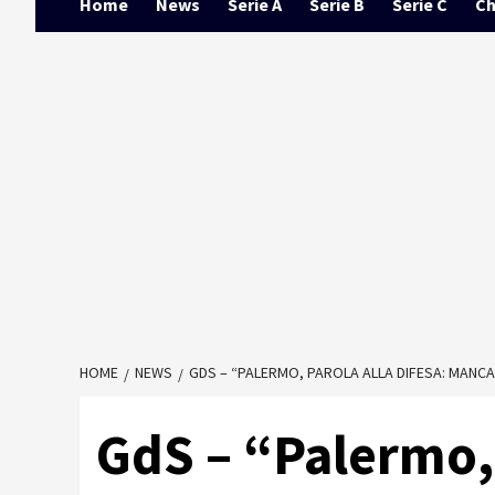
Home
News
Serie A
Serie B
Serie C
Ch
HOME
NEWS
GDS – “PALERMO, PAROLA ALLA DIFESA: MANCA
GdS – “Palermo, 