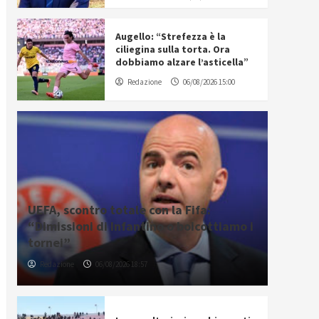
Augello: “Strefezza è la
ciliegina sulla torta. Ora
dobbiamo alzare l’asticella”
Redazione
06/08/2026 15:00
UEFA, scontro totale con la Fifa:
“Dimissioni di Infantino o boicottiamo i
tornei”
Redazione
06/08/2026 18:57