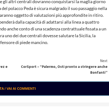
 gli altri centrali dovranno conquistarsi la maglia giorno
a del polacco Peda è sicura malgrado il suo passaggio nella
saranno oggetto di valutazioni più approfondite in ritiro.
enderà dalla capacità di adattarsi alla linea a quattro
nendo anche conto di una scadenza contrattuale fissata a un
a uno dei due centrali dovesse salutare la Sicilia, la
ifensore di piede mancino.
Next
vez e
CorSport – “Palermo, Osti pronto a stringere anche
Bonfanti”
 / VAI AI COMMENTI