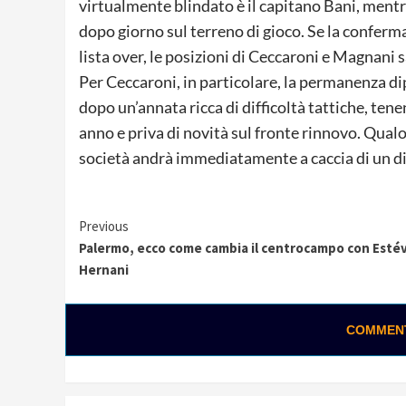
virtualmente blindato è il capitano Bani, mentre
dopo giorno sul terreno di gioco. Se la conferm
lista over, le posizioni di Ceccaroni e Magnani 
Per Ceccaroni, in particolare, la permanenza dip
dopo un’annata ricca di difficoltà tattiche, te
anno e priva di novità sul fronte rinnovo. Qualor
società andrà immediatamente a caccia di un d
Continue
Previous
Palermo, ecco come cambia il centrocampo con Esté
Reading
Hernani
COMMENTA