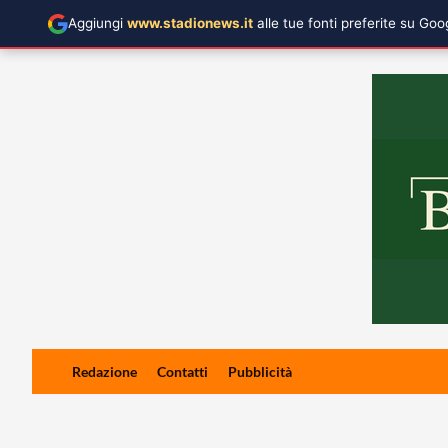
Aggiungi
www.stadionews.it
alle tue fonti preferite su Go
Skip
Redazione
Contatti
Pubblicità
to
content