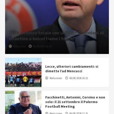
UEFA, scontro totale con la Fifa: “Dimissioni di
Infantino o boicottiamo i tornei”
Redazione
06/08/2026 18:57
Lecce, ulteriori cambiamenti: si
dimette l’ad Mencucci
Redazione
06/08/2026 16:21
Facchinetti, Antonini, Corvino e non
solo: il 21 settembre il Palermo
Football Meeting
Redazione
06/08/2026 11:31