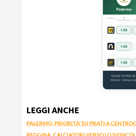
Palermo
1
1.58
1.58
1.58
Quote fornite d
minuti. I bonus s
LEGGI ANCHE
PALERMO, PRIORITA’ SU PRATI A CENTR
REGGINA, CALCIATORI VERSO LO SVINCOL