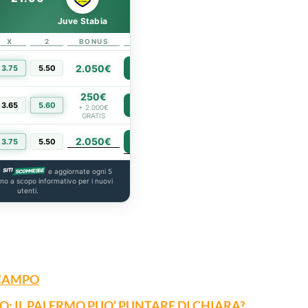
Juve Stabia
X
2
BONUS
LINK
2.050€
3.75
5.50
PIÙ INFO
250€
3.65
5.60
PIÙ INFO
+ 2.000€
GRATIS
2.050€
PIÙ INFO
3.75
5.50
a
e aggiornate ogni 5
ono a scopo informativo per i nuovi
utenti.
OCAMPO
O: IL PALERMO PUO’ PUNTARE DI CHIARA?