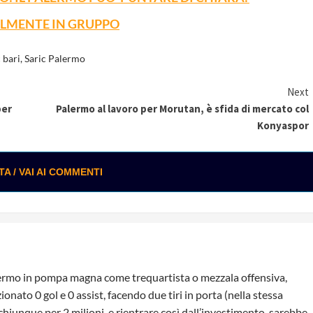
IALMENTE IN GRUPPO
 bari
,
Saric Palermo
Next
per
Palermo al lavoro per Morutan, è sfida di mercato col
Konyaspor
 / VAI AI COMMENTI
 Palermo in pompa magna come trequartista o mezzala offensiva,
nato 0 gol e 0 assist, facendo due tiri in porta (nella stessa
 chiunque per 2 milioni, e rientrare così dall’investimento, sarebbe