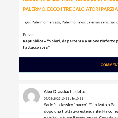
PALERMO, ECCO I TRE CALCIATORI PARZ
Tags:
Palermo mercato
,
Palermo news
,
palermo saric
,
saric
Continue
Previous
Repubblica – “Soleri, da partente a nuovo rinforzo 
Reading
l’attacco rosa”
COMMENTA
Alex Drastico
ha detto:
09/08/2023 10:31 alle 10:31
Saric è il classico “pacco”. E’ arrivato a
dopo una trattativa estenuante. Ha collezio
partita) in tutto il campionato. Cederlo a