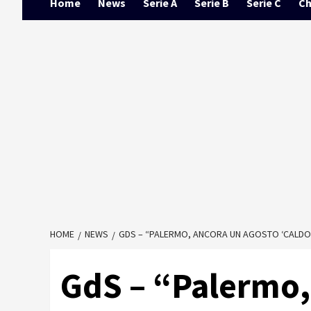
Home
News
Serie A
Serie B
Serie C
Ch
HOME
NEWS
GDS – “PALERMO, ANCORA UN AGOSTO ‘CALDO’
GdS – “Palermo,