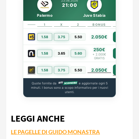
23.08.2026
21:00
Palermo
Juve Stabia
1
X
2
BONUS
LINK
2.050€
1.58
3.75
5.50
PIÙ INFO
250€
1.58
3.65
5.60
PIÙ INFO
+ 2.000€
GRATIS
2.050€
PIÙ INFO
1.58
3.75
5.50
Quote fornite da
e aggiornate ogni 5
minuti. I bonus sono a scopo informativo per i nuovi
utenti.
LEGGI ANCHE
LE PAGELLE DI GUIDO MONASTRA