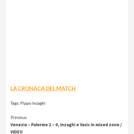
LA CRONACA DEL MATCH
Tags:
Pippo Inzaghi
Continue
Previous
Venezia – Palermo 2 – 0, Inzaghi e Vasic in mixed zone /
Reading
VIDEO