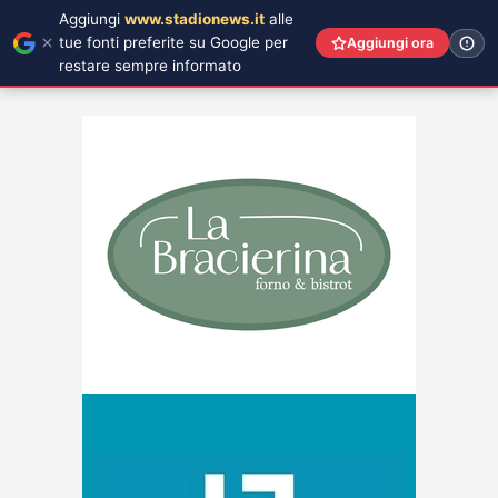
Aggiungi
www.stadionews.it
alle
tue fonti preferite su Google per
Aggiungi ora
restare sempre informato