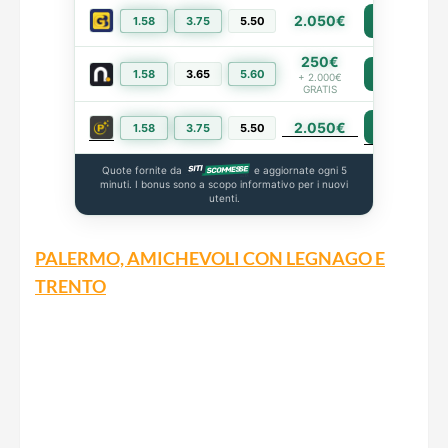
2.050€
1.58
3.75
5.50
PIÙ INFO
250€
1.58
3.65
5.60
PIÙ INFO
+ 2.000€
GRATIS
2.050€
PIÙ INFO
1.58
3.75
5.50
Quote fornite da
e aggiornate ogni 5
minuti. I bonus sono a scopo informativo per i nuovi
utenti.
PALERMO, AMICHEVOLI CON LEGNAGO E
TRENTO