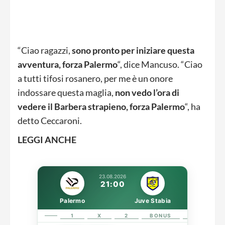
“Ciao ragazzi,
sono pronto per iniziare questa
avventura, forza Palermo
“, dice Mancuso. “Ciao
a tutti tifosi rosanero, per me è un onore
indossare questa maglia,
non vedo l’ora di
vedere il Barbera strapieno, forza Palermo
“, ha
detto Ceccaroni.
LEGGI ANCHE
23.08.2026
21:00
Palermo
Juve Stabia
1
X
2
BONUS
LINK