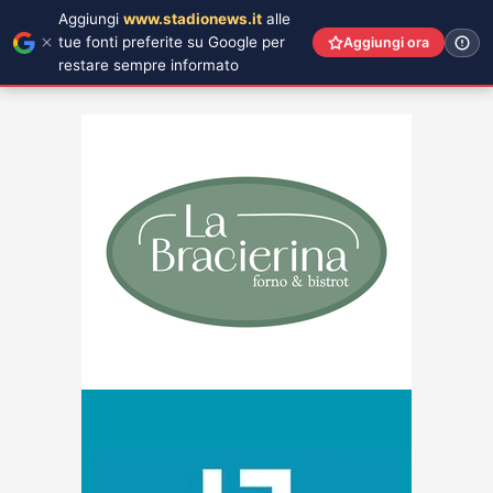
Aggiungi
www.stadionews.it
alle
tue fonti preferite su Google per
Aggiungi ora
restare sempre informato