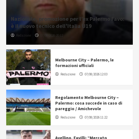
Nazionale, promozione per l’ex Palermo Favo:
è il nuovo tecnico dell’Italia U19
Redazione
07/08/2026 20:12
Melbourne City – Palermo, le
formazioni ufficiali
Redazione
07/08/2026 12:03
Regolamento Melbourne City –
Palermo: cosa succede in caso di
pareggio / Amichevole
Redazione
07/08/2026 11:22
Avellino, Favilli: “Mercato