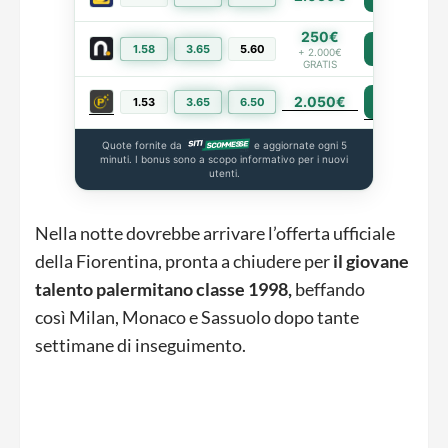
250€
1.58
3.65
5.60
PIÙ INFO
+ 2.000€
GRATIS
2.050€
PIÙ INFO
1.53
3.65
6.50
Quote fornite da
e aggiornate ogni 5
minuti. I bonus sono a scopo informativo per i nuovi
utenti.
Nella notte dovrebbe arrivare l’offerta ufficiale
della Fiorentina, pronta a chiudere per
il giovane
talento palermitano classe 1998,
beffando
così Milan, Monaco e Sassuolo dopo tante
settimane di inseguimento.