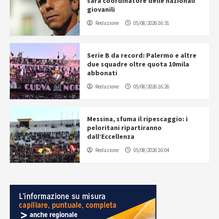
sarà coordinatore delle nazionali
giovanili
Redazione
05/08/2026 16:31
Serie B da record: Palermo e altre
due squadre oltre quota 10mila
abbonati
Redazione
05/08/2026 16:26
Messina, sfuma il ripescaggio: i
peloritani ripartiranno
dall’Eccellenza
Redazione
05/08/2026 16:04