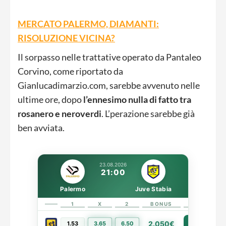
MERCATO PALERMO, DIAMANTI:
RISOLUZIONE VICINA?
Il sorpasso nelle trattative operato da Pantaleo
Corvino, come riportato da
Gianlucadimarzio.com, sarebbe avvenuto nelle
ultime ore, dopo
l’ennesimo nulla di fatto tra
rosanero e neroverdi
. L’perazione sarebbe già
ben avviata.
23.08.2026
21:00
Palermo
Juve Stabia
1
X
2
BONUS
LINK
2.050€
1.53
3.65
6.50
PIÙ INFO