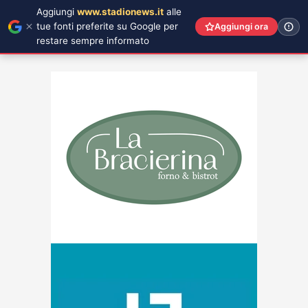
Aggiungi
www.stadionews.it
alle
tue fonti preferite su Google per
Aggiungi ora
restare sempre informato