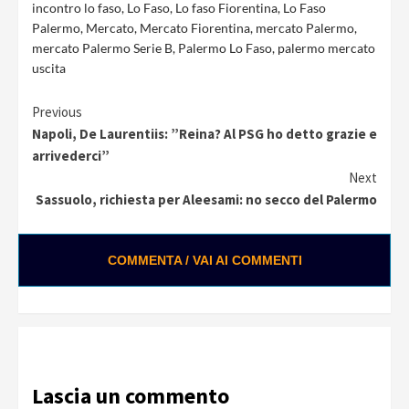
incontro lo faso
,
Lo Faso
,
Lo faso Fiorentina
,
Lo Faso
Palermo
,
Mercato
,
Mercato Fiorentina
,
mercato Palermo
,
mercato Palermo Serie B
,
Palermo Lo Faso
,
palermo mercato
uscita
Continue
Previous
Napoli, De Laurentiis: ”Reina? Al PSG ho detto grazie e
Reading
arrivederci”
Next
Sassuolo, richiesta per Aleesami: no secco del Palermo
COMMENTA / VAI AI COMMENTI
Lascia un commento