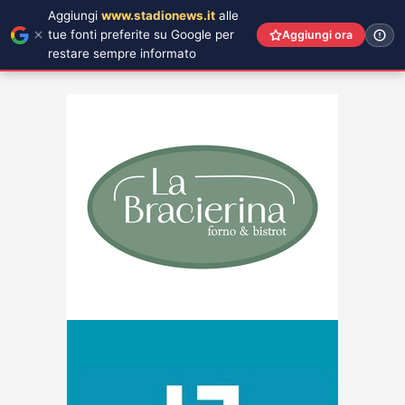
Aggiungi
www.stadionews.it
alle
tue fonti preferite su Google per
Aggiungi ora
restare sempre informato