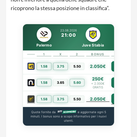
ricoprono la stessa posizione in classifica”.
23.08.2026
21:00
Palermo
Juve Stabia
1
X
2
BONUS
LINK
2.050€
1.58
3.75
5.50
PIÙ INFO
250€
1.58
3.65
5.60
PIÙ INFO
+ 2.000€
GRATIS
2.050€
PIÙ INFO
1.58
3.75
5.50
Quote fornite da
e aggiornate ogni 5
minuti. I bonus sono a scopo informativo per i nuovi
utenti.