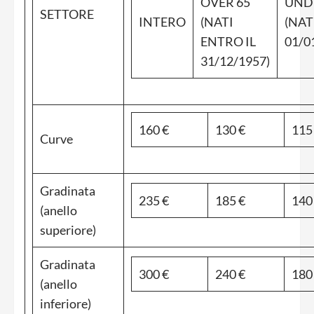
OVER 65
UND
SETTORE
INTERO
(NATI
(NAT
ENTRO IL
01/0
31/12/1957)
160 €
130 €
115
Curve
Gradinata
235 €
185 €
140
(anello
superiore)
Gradinata
300 €
240 €
180
(anello
inferiore)