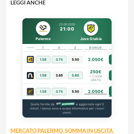
LEGGI ANCHE
23.08.2026
21:00
Palermo
Juve Stabia
1
X
2
BONUS
LINK
2.050€
1.58
3.75
5.50
PIÙ INFO
250€
1.58
3.65
5.60
PIÙ INFO
+ 2.000€
GRATIS
2.050€
PIÙ INFO
1.58
3.75
5.50
Quote fornite da
e aggiornate ogni 5
minuti. I bonus sono a scopo informativo per i nuovi
utenti.
MERCATO PALERMO, SOMMA IN USCITA