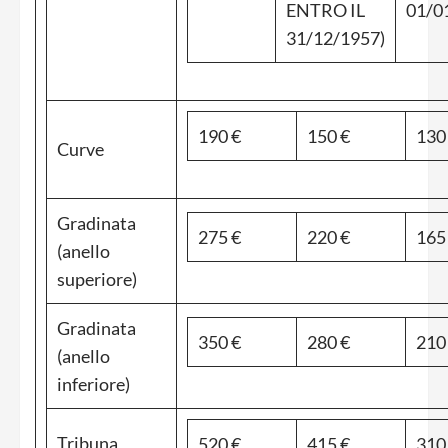
ENTRO IL
01/0
31/12/1957)
190 €
150 €
130
Curve
Gradinata
275 €
220 €
165
(anello
superiore)
Gradinata
350 €
280 €
210
(anello
inferiore)
Tribuna
520 €
415 €
310