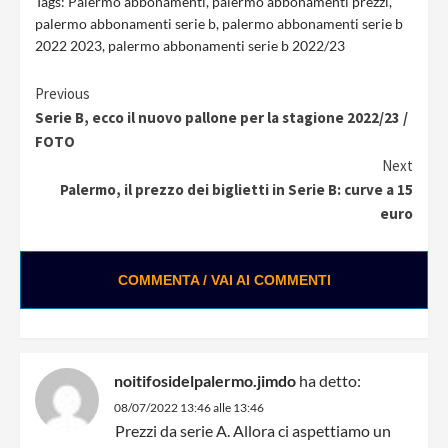
Tags:
Palermo abbonamenti
,
palermo abbonamenti prezzi
,
palermo abbonamenti serie b
,
palermo abbonamenti serie b
2022 2023
,
palermo abbonamenti serie b 2022/23
Continue
Previous
Serie B, ecco il nuovo pallone per la stagione 2022/23 /
Reading
FOTO
Next
Palermo, il prezzo dei biglietti in Serie B: curve a 15
euro
COMMENTA / VAI AI COMMENTI
noitifosidelpalermo.jimdo
ha detto:
08/07/2022 13:46 alle 13:46
Prezzi da serie A. Allora ci aspettiamo un