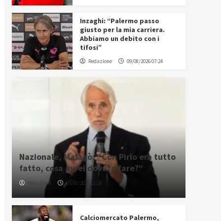
Inzaghi: “Palermo passo
giusto per la mia carriera.
Abbiamo un debito con i
tifosi”
Redazione
09/08/2026 07:24
Nazionale, Malagò: “Con Pirlo era tutto
fatto, cosa avrei dovuto fare?”
Redazione
09/08/2026 11:28
Calciomercato Palermo,