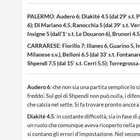
PALERMO
:
Audero 6; Diakité 4.5 (dal 29′ s.t. P
6); Di Mariano 4.5, Ranocchia 5 (dal 39′ s.t. Verr
Insigne 5 (dall’1′ s.t. Le Douaron 6), Brunori 4.
CARRARESE
:
Fiorillo 7; Illanes 6, Guarino 5, I
Milanese s.v.), Belloni 6.5 (dal 33′ s.t. Fontanar
Shpendi 7.5 (dal 15′ s.t. Cerri 5.5); Torregrossa 6
Audero 6
: che non sia una partita semplice lo 
freddo’. Sul gol di Shpendi non può nulla, i dife
che calcia nel sette. Si fa trovare pronto ancora
Diakité 4.5
: in costante difficoltà, sia in fase
un ruolo che comunque aveva ricoperto nella pr
si contano gli errori d’impostazione. Nel seco