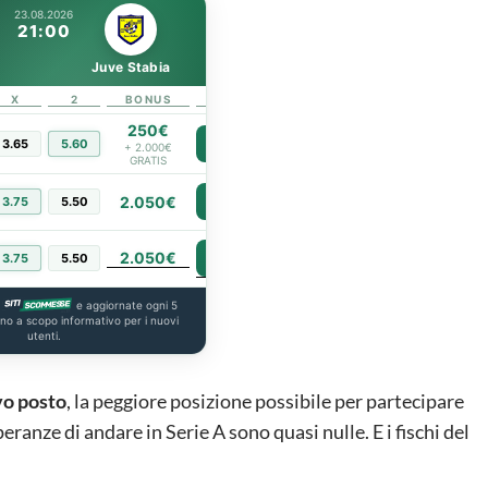
23.08.2026
21:00
Juve Stabia
X
2
BONUS
LINK
250€
3.65
5.60
PIÙ INFO
+ 2.000€
GRATIS
2.050€
3.75
5.50
PIÙ INFO
2.050€
PIÙ INFO
3.75
5.50
a
e aggiornate ogni 5
ono a scopo informativo per i nuovi
utenti.
vo posto
, la peggiore posizione possibile per partecipare
eranze di andare in Serie A sono quasi nulle. E i fischi del