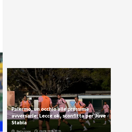
Palermo, un occhio alle prossime
avversarie: Lecce ok, sconfitta per Juve
Stabia
Redazione
09/08/2026 21:25