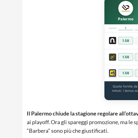
Palermo
1
1.58
1.58
1.58
Quote fornite d
minuti. I bonus s
Il Palermo chiude la stagione regolare all’otta
ai playoff. Ora gli spareggi promozione, ma le sp
“Barbera” sono più che giustificati.