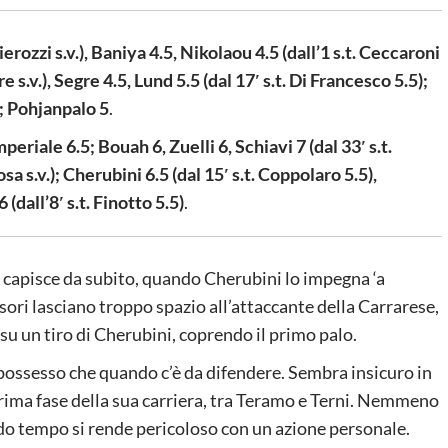
ierozzi s.v.), Baniya 4.5, Nikolaou 4.5 (dall’1 s.t. Ceccaroni
e s.v.), Segre 4.5, Lund 5.5 (dal 17′ s.t. Di Francesco 5.5);
5; Pohjanpalo 5
.
mperiale 6.5; Bouah 6, Zuelli 6, Schiavi 7 (dal 33′ s.t.
osa s.v.); Cherubini 6.5 (dal 15′ s.t. Coppolaro 5.5),
 (dall’8′ s.t. Finotto 5.5)
.
si capisce da subito, quando Cherubini lo impegna ‘a
nsori lasciano troppo spazio all’attaccante della Carrarese,
 su un tiro di Cherubini, coprendo il primo palo.
 di possesso che quando c’è da difendere. Sembra insicuro in
ima fase della sua carriera, tra Teramo e Terni. Nemmeno
ndo tempo si rende pericoloso con un azione personale.