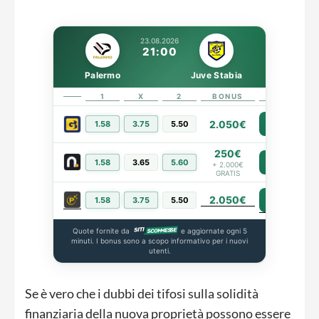
23.08.2026
21:00
Palermo
Juve Stabia
1
X
2
BONUS
LINK
2.050€
1.58
3.75
5.50
PIÙ INFO
250€
1.58
3.65
5.60
PIÙ INFO
+ 2.000€
GRATIS
2.050€
PIÙ INFO
1.58
3.75
5.50
Quote fornite da
e aggiornate ogni 5
minuti. I bonus sono a scopo informativo per i nuovi
utenti.
Se è vero che i dubbi dei tifosi sulla solidità
finanziaria della nuova proprietà possono essere