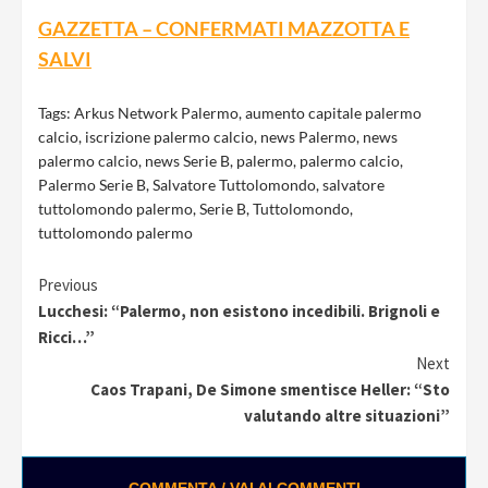
GAZZETTA – CONFERMATI MAZZOTTA E
SALVI
Tags:
Arkus Network Palermo
,
aumento capitale palermo
calcio
,
iscrizione palermo calcio
,
news Palermo
,
news
palermo calcio
,
news Serie B
,
palermo
,
palermo calcio
,
Palermo Serie B
,
Salvatore Tuttolomondo
,
salvatore
tuttolomondo palermo
,
Serie B
,
Tuttolomondo
,
tuttolomondo palermo
Continue
Previous
Lucchesi: “Palermo, non esistono incedibili. Brignoli e
Reading
Ricci…”
Next
Caos Trapani, De Simone smentisce Heller: “Sto
valutando altre situazioni”
COMMENTA / VAI AI COMMENTI