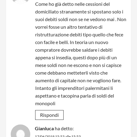
Come ho già detto nelle cessioni del
domiciliato stranamente si spostano solo i
suoi debiti soldi non se ne vedono mai . Non
vorrei fosse un altro tentativo di
ristrutturazione debiti tipo quello che fece
con facile e belli. In teoria un nuovo
compratore dovrebbe saldare i debiti
appena si insedia, questi dopo più di un
mese soldi non ne escono e non si capisce
come debbano metteterli visto che
aumento di capitale non ne vogliono fare.
Intanto gli imprenditori palermitani li
aspettano e tacopina parla di soldi del
monopoli
Rispondi
Gianluca
ha detto:
17/06/2019 15:53 alle 15:53