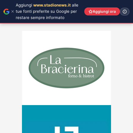
Aggiungi
www.stadionews.it
alle
tue fonti preferite su Google per
Aggiungi ora
restare sempre informato