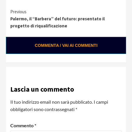
Continue
Previous
Palermo, il “Barbera” del futuro: presentato il
Reading
progetto di riqualificazione
COMMENTA / VAI AI COMMENTI
0:01 / 0:28
Loading ads...
Lascia un commento
Il tuo indirizzo email non sarà pubblicato.
I campi
obbligatori sono contrassegnati
*
Commento
*