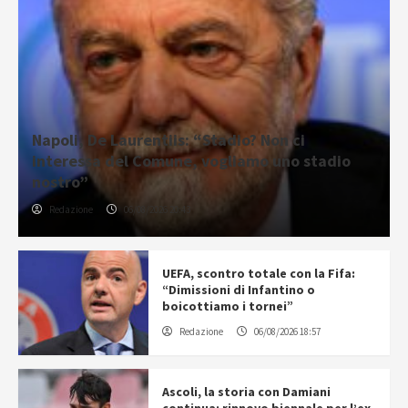
Napoli, De Laurentiis: “Stadio? Non ci
interessa del Comune, vogliamo uno stadio
nostro”
Redazione
06/08/2026 20:43
UEFA, scontro totale con la Fifa:
“Dimissioni di Infantino o
boicottiamo i tornei”
Redazione
06/08/2026 18:57
Ascoli, la storia con Damiani