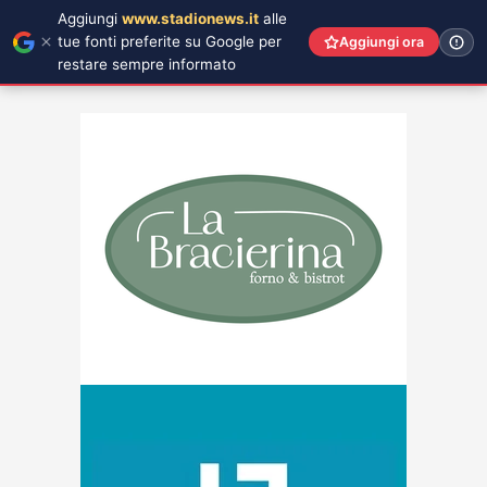
Aggiungi
www.stadionews.it
alle
tue fonti preferite su Google per
Aggiungi ora
restare sempre informato