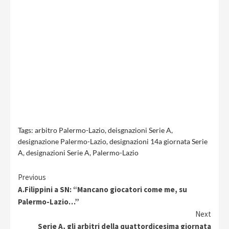
Tags:
arbitro Palermo-Lazio
,
deisgnazioni Serie A
,
designazione Palermo-Lazio
,
designazioni 14a giornata Serie
A
,
designazioni Serie A
,
Palermo-Lazio
Continue
Previous
A.Filippini a SN: “Mancano giocatori come me, su
Reading
Palermo-Lazio…”
Next
Serie A, gli arbitri della quattordicesima giornata