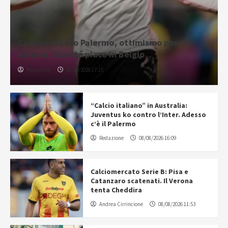
Calciomercato Palermo, ottimismo per
Almena. Diakité piace in Belgio
Redazione
08/08/2026 17:15
“Calcio italiano” in Australia:
Juventus ko contro l’Inter. Adesso
c’è il Palermo
Redazione
08/08/2026 16:09
Calciomercato Serie B: Pisa e
Catanzaro scatenati. Il Verona
tenta Cheddira
Andrea Cirrincione
08/08/2026 11:53