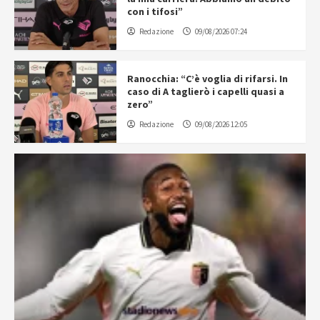
con i tifosi”
Redazione
09/08/2026 07:24
Ranocchia: “C’è voglia di rifarsi. In
caso di A taglierò i capelli quasi a
zero”
Redazione
09/08/2026 12:05