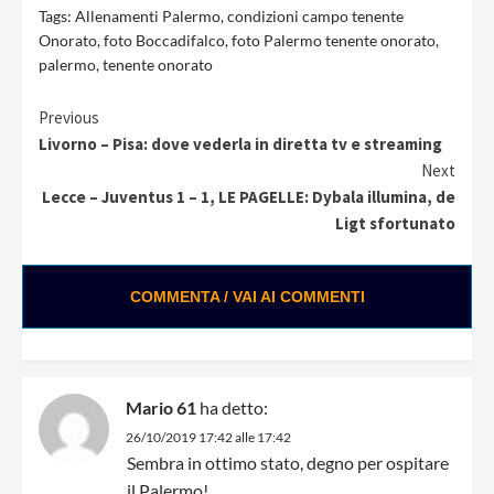
Tags:
Allenamenti Palermo
,
condizioni campo tenente
Onorato
,
foto Boccadifalco
,
foto Palermo tenente onorato
,
palermo
,
tenente onorato
Continue
Previous
Livorno – Pisa: dove vederla in diretta tv e streaming
Reading
Next
Lecce – Juventus 1 – 1, LE PAGELLE: Dybala illumina, de
Ligt sfortunato
COMMENTA / VAI AI COMMENTI
Mario 61
ha detto:
26/10/2019 17:42 alle 17:42
Sembra in ottimo stato, degno per ospitare
il Palermo!