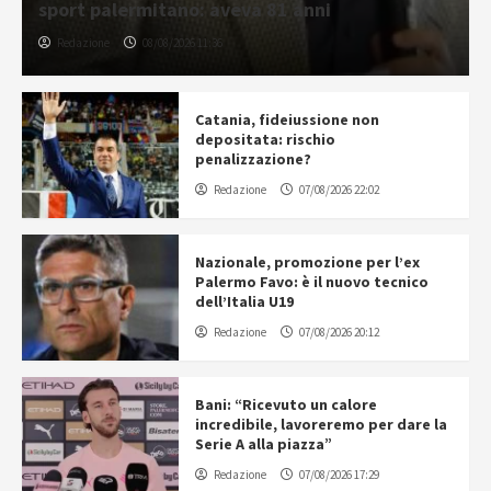
sport palermitano: aveva 81 anni
Redazione
08/08/2026 11:36
Catania, fideiussione non
depositata: rischio
penalizzazione?
Redazione
07/08/2026 22:02
Nazionale, promozione per l’ex
Palermo Favo: è il nuovo tecnico
dell’Italia U19
Redazione
07/08/2026 20:12
Bani: “Ricevuto un calore
incredibile, lavoreremo per dare la
Serie A alla piazza”
Redazione
07/08/2026 17:29