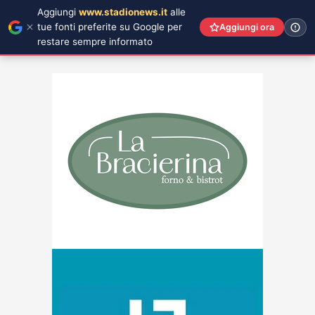
Aggiungi
www.stadionews.it
alle
tue fonti preferite su Google per
Aggiungi ora
restare sempre informato