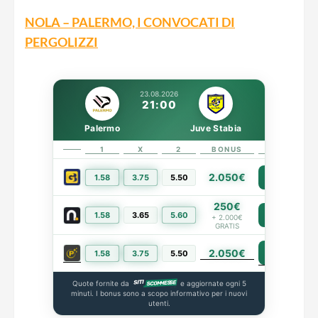
NOLA – PALERMO, I CONVOCATI DI
PERGOLIZZI
23.08.2026
21:00
Palermo
Juve Stabia
1
X
2
BONUS
LINK
2.050€
1.58
3.75
5.50
PIÙ INFO
250€
1.58
3.65
5.60
PIÙ INFO
+ 2.000€
GRATIS
2.050€
PIÙ INFO
1.58
3.75
5.50
Quote fornite da
e aggiornate ogni 5
minuti. I bonus sono a scopo informativo per i nuovi
utenti.