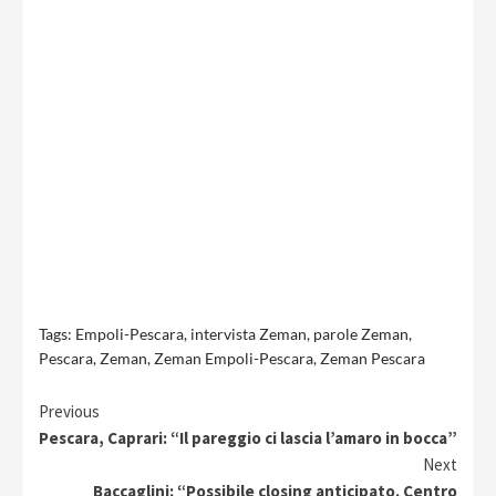
Tags:
Empoli-Pescara
,
intervista Zeman
,
parole Zeman
,
Pescara
,
Zeman
,
Zeman Empoli-Pescara
,
Zeman Pescara
Continue
Previous
Pescara, Caprari: “Il pareggio ci lascia l’amaro in bocca”
Reading
Next
Baccaglini: “Possibile closing anticipato. Centro