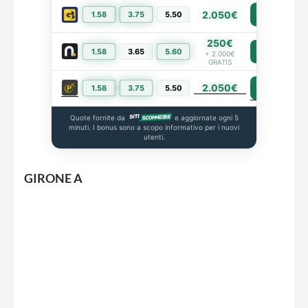
2.050€
1.58
3.75
5.50
PIÙ INFO
250€
1.58
3.65
5.60
PIÙ INFO
+ 2.000€
GRATIS
2.050€
PIÙ INFO
1.58
3.75
5.50
Quote fornite da
e aggiornate ogni 5
minuti. I bonus sono a scopo informativo per i nuovi
utenti.
GIRONE A