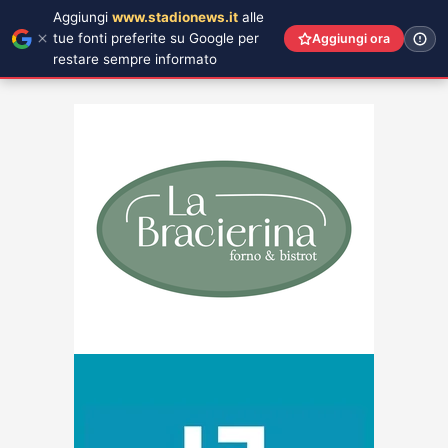
Aggiungi
www.stadionews.it
alle
tue fonti preferite su Google per
Aggiungi ora
restare sempre informato