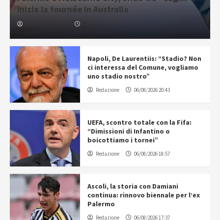
inizia la tournée in Australia
Gabriele Cavallaro
07/08/2026 06:30
Napoli, De Laurentiis: “Stadio? Non
ci interessa del Comune, vogliamo
uno stadio nostro”
Redazione
06/08/2026 20:43
UEFA, scontro totale con la Fifa:
“Dimissioni di Infantino o
boicottiamo i tornei”
Redazione
06/08/2026 18:57
Ascoli, la storia con Damiani
continua: rinnovo biennale per l’ex
Palermo
Redazione
06/08/2026 17:37