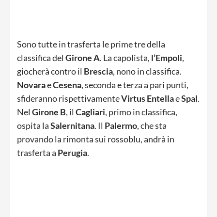
Sono tutte in trasferta le prime tre della
classifica del
Girone A
. La capolista,
l’Empoli
,
giocherà contro il
Brescia
, nono in classifica.
Novara
e
Cesena
, seconda e terza a pari punti,
sfideranno rispettivamente
Virtus Entella
e
Spal
.
Nel
Girone B
, il
Cagliari
, primo in classifica,
ospita la
Salernitana
. Il
Palermo
, che sta
provando la rimonta sui rossoblu, andrà in
trasferta a
Perugia
.