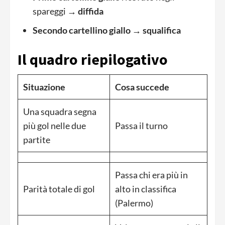
spareggi →
diffida
Secondo cartellino giallo
→
squalifica
Il quadro riepilogativo
Situazione
Cosa succede
Una squadra segna
più gol nelle due
Passa il turno
partite
Passa chi era più in
Parità totale di gol
alto in classifica
(Palermo)