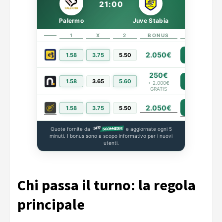
21:00
Palermo
Juve Stabia
1
X
2
BONUS
LINK
2.050€
1.58
3.75
5.50
PIÙ INFO
250€
1.58
3.65
5.60
PIÙ INFO
+ 2.000€
GRATIS
2.050€
PIÙ INFO
1.58
3.75
5.50
Quote fornite da
e aggiornate ogni 5
minuti. I bonus sono a scopo informativo per i nuovi
utenti.
Chi passa il turno: la regola
principale