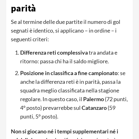
parità
Se al termine delle due partite il numero di gol
segnati è identico, si applicano – in ordine – i
seguenti criteri:
Differenza reti complessiva
tra andata e
ritorno: passa chi ha il saldo migliore.
Posizione in classifica a fine campionato
: se
anche la differenza reti è in parità, passa la
squadra meglio classificata nella stagione
regolare. In questo caso, il
Palermo
(72 punti,
4° posto) prevarrebbe sul
Catanzaro
(59
punti, 5° posto).
Non si giocano né i tempi supplementari né i