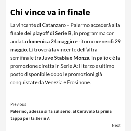
Chi vince va in finale
La vincente di Catanzaro – Palermo accederà alla
finale dei playoff di Serie B
, in programma con
andata
domenica 24 maggio
e ritorno
venerdì 29
maggio
. Lì troverà la vincente dell’altra
semifinale tra
Juve Stabia e Monza
. In palio c’è la
promozione diretta in Serie A: il terzo e ultimo
posto disponibile dopo le promozioni già
conquistate da Venezia e Frosinone.
Continue
Previous
Palermo, adesso si fa sul serio: al Ceravolo la prima
Reading
tappa per la Serie A
Next