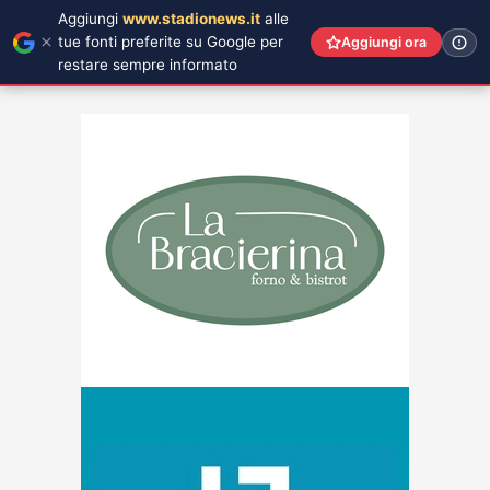
Aggiungi
www.stadionews.it
alle
tue fonti preferite su Google per
Aggiungi ora
restare sempre informato