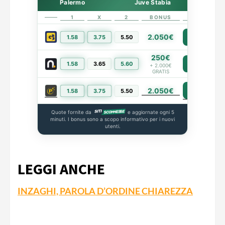
Palermo
Juve Stabia
1
X
2
BONUS
LINK
2.050€
1.58
3.75
5.50
PIÙ INFO
250€
1.58
3.65
5.60
PIÙ INFO
+ 2.000€
GRATIS
2.050€
PIÙ INFO
1.58
3.75
5.50
Quote fornite da
e aggiornate ogni 5
minuti. I bonus sono a scopo informativo per i nuovi
utenti.
LEGGI ANCHE
INZAGHI, PAROLA D’ORDINE CHIAREZZA