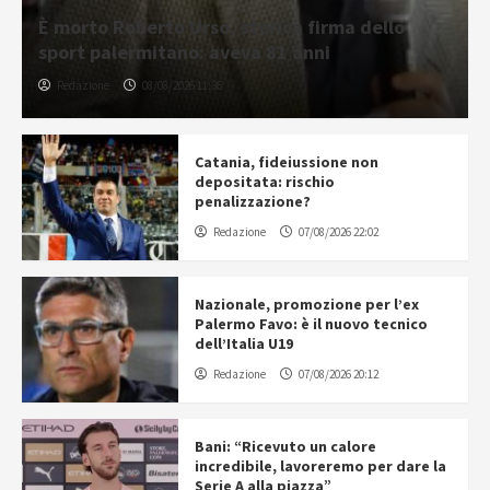
È morto Roberto Urso, storica firma dello
sport palermitano: aveva 81 anni
Redazione
08/08/2026 11:36
Catania, fideiussione non
depositata: rischio
penalizzazione?
Redazione
07/08/2026 22:02
Nazionale, promozione per l’ex
Palermo Favo: è il nuovo tecnico
dell’Italia U19
Redazione
07/08/2026 20:12
Bani: “Ricevuto un calore
incredibile, lavoreremo per dare la
Serie A alla piazza”