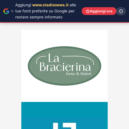
Aggiungi
www.stadionews.it
alle
tue fonti preferite su Google per
Aggiungi ora
restare sempre informato