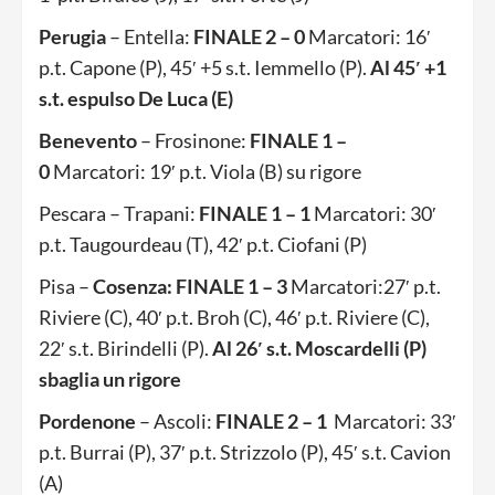
Perugia
– Entella:
FINALE 2 – 0
Marcatori: 16′
p.t. Capone (P), 45′ +5 s.t. Iemmello (P).
Al 45′ +1
s.t. espulso De Luca (E)
Benevento
– Frosinone:
FINALE 1 –
0
Marcatori: 19′ p.t. Viola (B) su rigore
Pescara – Trapani:
FINALE 1 – 1
Marcatori: 30′
p.t. Taugourdeau (T), 42′ p.t. Ciofani (P)
Pisa –
Cosenza: FINALE 1 – 3
Marcatori:27′ p.t.
Riviere (C), 40′ p.t. Broh (C), 46′ p.t. Riviere (C),
22′ s.t. Birindelli (P).
Al 26′ s.t. Moscardelli (P)
sbaglia un rigore
Pordenone
– Ascoli:
FINALE 2 – 1
Marcatori: 33′
p.t. Burrai (P), 37′ p.t. Strizzolo (P), 45′ s.t. Cavion
(A)