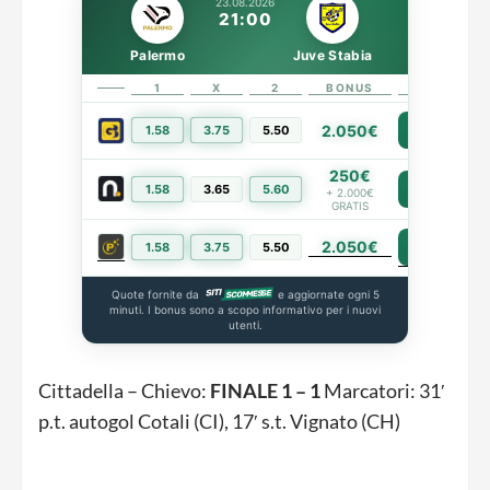
23.08.2026
21:00
Palermo
Juve Stabia
1
X
2
BONUS
LINK
2.050€
1.58
3.75
5.50
PIÙ INFO
250€
1.58
3.65
5.60
PIÙ INFO
+ 2.000€
GRATIS
2.050€
PIÙ INFO
1.58
3.75
5.50
Quote fornite da
e aggiornate ogni 5
minuti. I bonus sono a scopo informativo per i nuovi
utenti.
Cittadella – Chievo:
FINALE 1 – 1
Marcatori: 31′
p.t. autogol Cotali (CI), 17′ s.t. Vignato (CH)