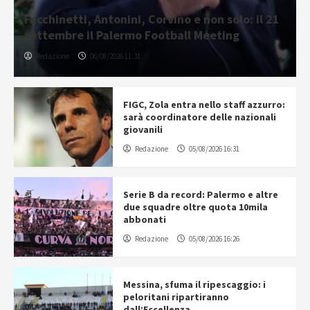
Facchinetti, Antonini, Corvino e non solo: il 21
settembre il Palermo Football Meeting
Redazione
06/08/2026 11:31
FIGC, Zola entra nello staff azzurro:
sarà coordinatore delle nazionali
giovanili
Redazione
05/08/2026 16:31
Serie B da record: Palermo e altre
due squadre oltre quota 10mila
abbonati
Redazione
05/08/2026 16:26
Messina, sfuma il ripescaggio: i
peloritani ripartiranno
dall’Eccellenza