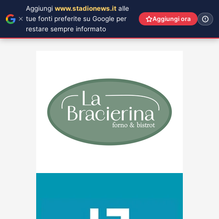
Aggiungi
www.stadionews.it
alle
tue fonti preferite su Google per
Aggiungi ora
restare sempre informato