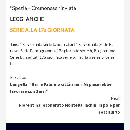
*Spezia – Cremonese rinviata
LEGGI ANCHE
SERIE A, LA 17a GIORNATA
Tags:
17a giornata serie b
,
marcatori 17a giornata Serie B
,
news Serie B
,
programma 17a giornata serie b
,
Programma
Serie B
,
risultati 17a giornata serie b
,
risultati serie b
,
Serie
B
Continue
Previous
Langella: “Bari e Palermo città simili. Mi piacerebbe
Reading
lavorare con Sarri”
Next
Fiorentina, esonerato Montella: Iachini in pole per
sostituirlo