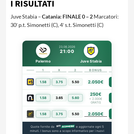
I RISULTATI
Juve Stabia –
Catania: FINALE 0 – 2
Marcatori:
30′ p.t. Simonetti (C), 4′ s.t. Simonetti (C)
23.08.2026
21:00
Palermo
Juve Stabia
1
X
2
BONUS
LINK
2.050€
1.58
3.75
5.50
PIÙ INFO
250€
1.58
3.65
5.60
PIÙ INFO
+ 2.000€
GRATIS
2.050€
PIÙ INFO
1.58
3.75
5.50
Quote fornite da
e aggiornate ogni 5
minuti. I bonus sono a scopo informativo per i nuovi