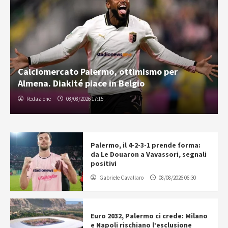
Calciomercato Palermo, ottimismo per
Almena. Diakité piace in Belgio
Redazione
08/08/2026 17:15
Palermo, il 4-2-3-1 prende forma:
da Le Douaron a Vavassori, segnali
positivi
Gabriele Cavallaro
08/08/2026 06:30
Euro 2032, Palermo ci crede: Milano
e Napoli rischiano l’esclusione