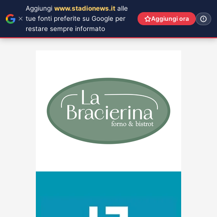
Aggiungi
www.stadionews.it
alle
tue fonti preferite su Google per
Aggiungi ora
restare sempre informato