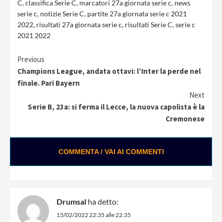
C
,
classifica Serie C
,
marcatori 27a giornata serie c
,
news
serie c
,
notizie Serie C
,
partite 27a giornata serie c 2021
2022
,
risultati 27a giornata serie c
,
risultati Serie C
,
serie c
2021 2022
Continue
Previous
Champions League, andata ottavi: l’Inter la perde nel
Reading
finale. Pari Bayern
Next
Serie B, 23a: si ferma il Lecce, la nuova capolista è la
Cremonese
COMMENTA / VAI AI COMMENTI
Drumsal
ha detto:
15/02/2022 22:35 alle 22:35