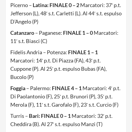
Picerno –
Latina: FINALE 0 – 2
Marcatori: 37′ p.t.
Jefferson (L), 48′ s.t. Carletti (L). Al 44′ s.t. espulso
D’Angelo (P)
Catanzaro
– Paganese:
FINALE 1 – 0
Marcatori:
11′ s.t. Biasci (C)
Fidelis Andria – Potenza:
FINALE 1 – 1
Marcatori: 14′ p.t. Di Piazza (FA), 43′ p.t.
Cuppone (P). Al 25′ p.t. espulso Bubas (FA),
Bucolo (P)
Foggia
– Palermo:
FINALE 4 – 1
Marcatori: 4′ p.t.
Di Paolantonio (F), 25′ p.t. Brunori (P), 35′ p.t.
Merola (F), 11′ s.t. Garofalo (F), 23′ s.t. Curcio (F)
Turris –
Bari: FINALE 0 – 1
Marcatori: 32′ p.t.
Cheddira (B). Al 27′ s.t. espulso Manzi (T)