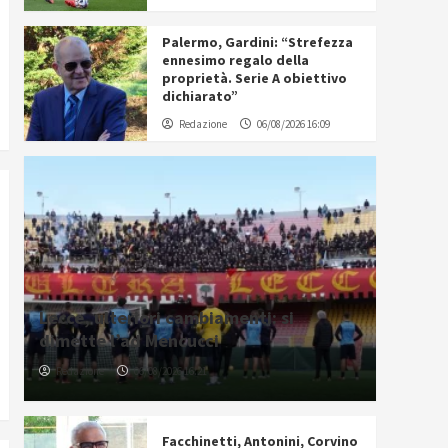
Palermo, Gardini: “Strefezza
ennesimo regalo della
proprietà. Serie A obiettivo
dichiarato”
Redazione
06/08/2026 16:09
Lecce, ulteriori cambiamenti: si
dimette l’ad Mencucci
Redazione
06/08/2026 16:21
Facchinetti, Antonini, Corvino