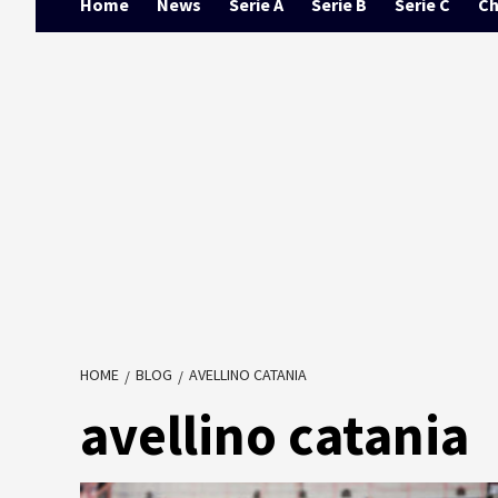
Home
News
Serie A
Serie B
Serie C
Ch
HOME
BLOG
AVELLINO CATANIA
avellino catania