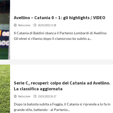
Avellino – Catania 0 – 1: gli highlights / VIDEO
Redazione
24/03/2022 13:28
Il Catania di Baldini sbanca il Partenio Lombardi di Avellino.
Gli etnei si rifanno dopo il clamoroso ko subito a...
Serie C, recuperi: colpo del Catania ad Avellino.
La classifica aggiornata
Redazione
23/03/2022 16:27
Dopo la batosta subita a Foggia, il Catania si riprende a lo fa in
grande stile, battendo - al Partenio...