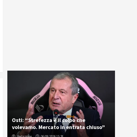
Osti: “Strefezza è il colpo che
volevamo. Mercato in entrata chiuso”
Redazione
06/08/2026 15:28