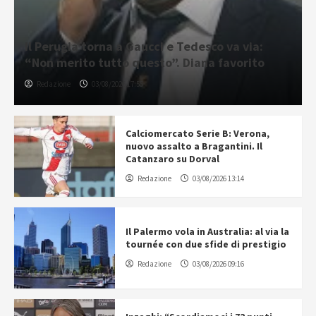
Il Perugia torna a Gaucci e Tedesco va via:
“Non merito tutto questo”. Diana favorito
Redazione
03/08/2026 17:55
Calciomercato Serie B: Verona,
nuovo assalto a Bragantini. Il
Catanzaro su Dorval
Redazione
03/08/2026 13:14
Il Palermo vola in Australia: al via la
tournée con due sfide di prestigio
Redazione
03/08/2026 09:16