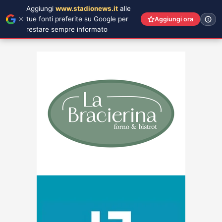
Aggiungi
www.stadionews.it
alle
tue fonti preferite su Google per
Aggiungi ora
restare sempre informato