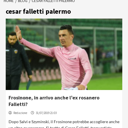
HOME
BLOG
CESAR FALLETTI PALERMO
cesar falletti palermo
Frosinone, in arrivo anche l’ex rosanero
Falletti?
Redazione
31/07/2019 21:03
Dopo Salvi e Szyminski, il Frosinone potrebbe accogliere anche
un altro ex rosanero. Si tratta di Cesar Falletti, trequartista