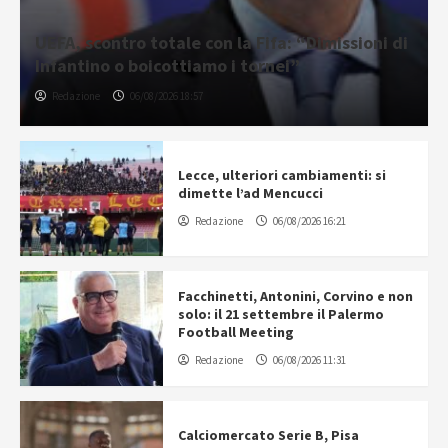
UEFA, scontro totale con la Fifa: “Dimissioni di
Infantino o boicottiamo i tornei”
Redazione
06/08/2026 18:57
Lecce, ulteriori cambiamenti: si
dimette l’ad Mencucci
Redazione
06/08/2026 16:21
Facchinetti, Antonini, Corvino e non
solo: il 21 settembre il Palermo
Football Meeting
Redazione
06/08/2026 11:31
Calciomercato Serie B, Pisa