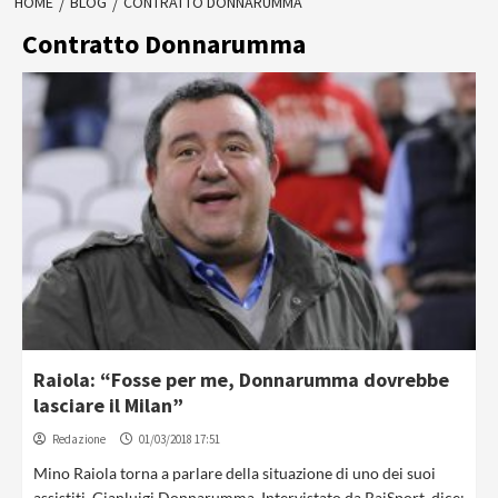
HOME
BLOG
CONTRATTO DONNARUMMA
Contratto Donnarumma
Raiola: “Fosse per me, Donnarumma dovrebbe
lasciare il Milan”
Redazione
01/03/2018 17:51
Mino Raiola torna a parlare della situazione di uno dei suoi
assistiti, Gianluigi Donnarumma. Intervistato da RaiSport, dice: