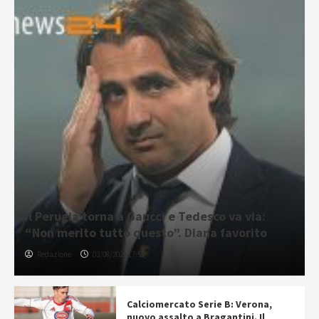
Il Perugia torna a Gaucci e Tedesco va via:
“Non merito tutto questo”. Diana favorito
Redazione
03/08/2026 17:55
Calciomercato Serie B: Verona,
nuovo assalto a Bragantini. Il