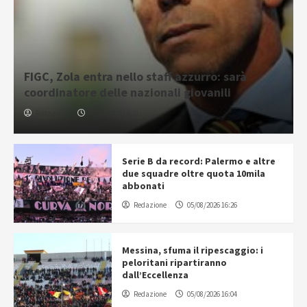
FIGC, Zola entra nello staff azzurro: sarà
coordinatore delle nazionali giovanili
Redazione
05/08/2026 16:31
Serie B da record: Palermo e altre
due squadre oltre quota 10mila
abbonati
Redazione
05/08/2026 16:26
Messina, sfuma il ripescaggio: i
peloritani ripartiranno
dall’Eccellenza
Redazione
05/08/2026 16:04