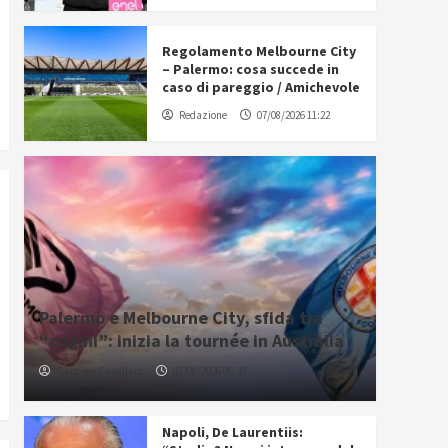
Regolamento Melbourne City
– Palermo: cosa succede in
caso di pareggio / Amichevole
Redazione
07/08/2026 11:22
Palermo e Melbourne City, sfida tra
“cugini”: inizia la tournée in Australia
Gabriele Cavallaro
07/08/2026 06:30
Napoli, De Laurentiis: