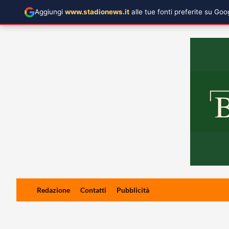
Aggiungi
www.stadionews.it
alle tue fonti preferite su Go
Skip
Redazione
Contatti
Pubblicità
to
content