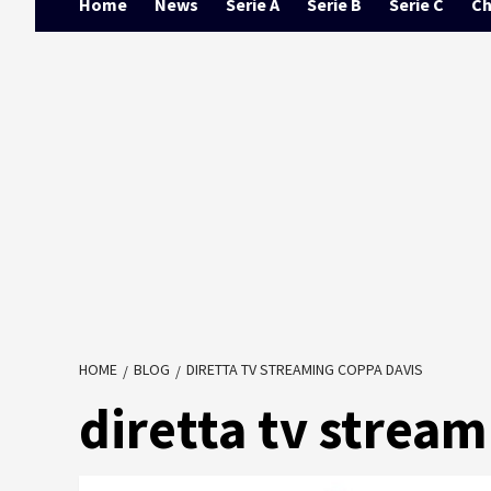
Home
News
Serie A
Serie B
Serie C
Ch
HOME
BLOG
DIRETTA TV STREAMING COPPA DAVIS
diretta tv strea