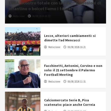
UEFA, scontro totale con la Fifa: “Dimissioni di
Infantino o boicottiamo i tornei”
Redazione
06/08/2026 18:57
Lecce, ulteriori cambiamenti: si
dimette l’ad Mencucci
Redazione
06/08/2026 16:21
Facchinetti, Antonini, Corvino e non
solo: il 21 settembre il Palermo
Football Meeting
Redazione
06/08/2026 11:31
Calciomercato Serie B, Pisa
scatenato: piace anche Correia