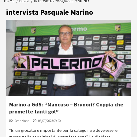
HOME
BLOG
INTERVISTA PASQUALE MARINO
intervista Pasquale Marino
Marino a GdS: “Mancuso – Brunori? Coppia che
promette tanti gol”
Redazione
08/07/2023 09:20
"E' un giocatore importante per la categoria e deve essere
messo nelle condizioni di poter fare bene". Lo dichiara