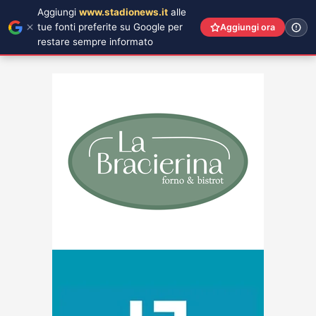
Aggiungi
www.stadionews.it
alle
tue fonti preferite su Google per
Aggiungi ora
restare sempre informato