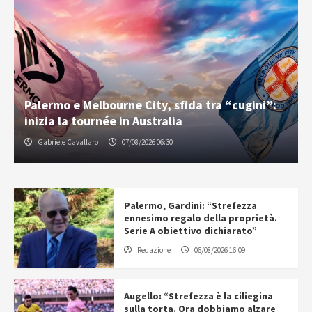
Palermo e Melbourne City, sfida tra “cugini”:
inizia la tournée in Australia
Gabriele Cavallaro
07/08/2026 06:30
Palermo, Gardini: “Strefezza
ennesimo regalo della proprietà.
Serie A obiettivo dichiarato”
Redazione
06/08/2026 16:09
Augello: “Strefezza è la ciliegina
sulla torta. Ora dobbiamo alzare