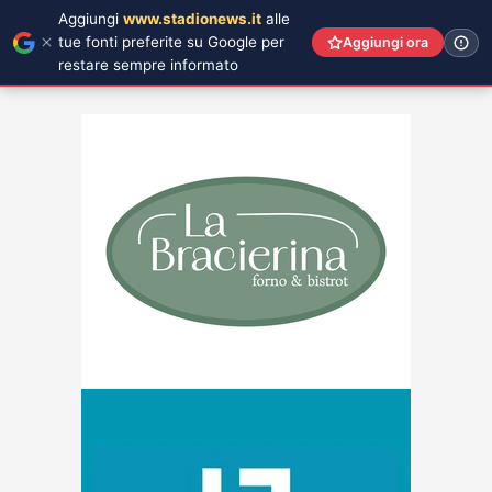
Aggiungi
www.stadionews.it
alle
tue fonti preferite su Google per
Aggiungi ora
restare sempre informato