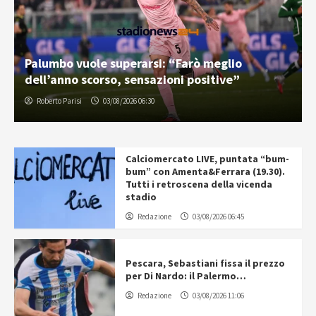
Palumbo vuole superarsi: “Farò meglio
dell’anno scorso, sensazioni positive”
Roberto Parisi
03/08/2026 06:30
Calciomercato LIVE, puntata “bum-
bum” con Amenta&Ferrara (19.30).
Tutti i retroscena della vicenda
stadio
Redazione
03/08/2026 06:45
Pescara, Sebastiani fissa il prezzo
per Di Nardo: il Palermo…
Redazione
03/08/2026 11:06