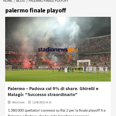
HOME
BLOG
PALERMO FINALE PLAYOFF
palermo finale playoff
Palermo – Padova col 9% di share. Ghirelli e
Malagò: “Successo straordinario”
Redazione
13/06/2022 14:32
1.380.000 spettatori connessi su Rai 2 per la finale playoff fra
Palermo e Padova, che ha visto trionfare i rosanero,...