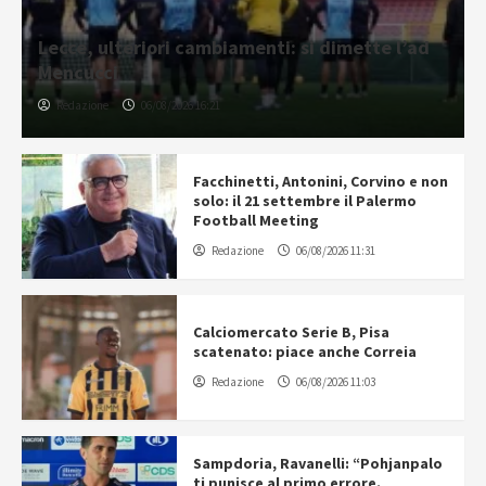
Lecce, ulteriori cambiamenti: si dimette l’ad
Mencucci
Redazione
06/08/2026 16:21
Facchinetti, Antonini, Corvino e non
solo: il 21 settembre il Palermo
Football Meeting
Redazione
06/08/2026 11:31
Calciomercato Serie B, Pisa
scatenato: piace anche Correia
Redazione
06/08/2026 11:03
Sampdoria, Ravanelli: “Pohjanpalo
ti punisce al primo errore.