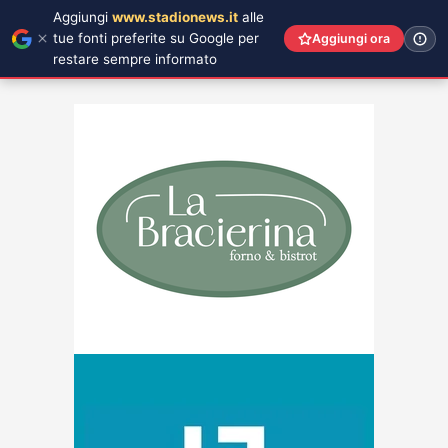
Aggiungi
www.stadionews.it
alle
tue fonti preferite su Google per
Aggiungi ora
restare sempre informato