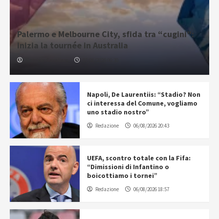
Palermo e Melbourne City, sfida tra “cugini”:
inizia la tournée in Australia
Gabriele Cavallaro
07/08/2026 06:30
Napoli, De Laurentiis: “Stadio? Non
ci interessa del Comune, vogliamo
uno stadio nostro”
Redazione
06/08/2026 20:43
UEFA, scontro totale con la Fifa:
“Dimissioni di Infantino o
boicottiamo i tornei”
Redazione
06/08/2026 18:57