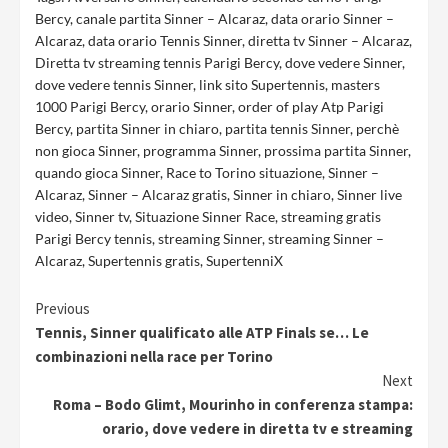
Bercy
,
canale partita Sinner – Alcaraz
,
data orario Sinner –
Alcaraz
,
data orario Tennis Sinner
,
diretta tv Sinner – Alcaraz
,
Diretta tv streaming tennis Parigi Bercy
,
dove vedere Sinner
,
dove vedere tennis Sinner
,
link sito Supertennis
,
masters
1000 Parigi Bercy
,
orario Sinner
,
order of play Atp Parigi
Bercy
,
partita Sinner in chiaro
,
partita tennis Sinner
,
perchè
non gioca Sinner
,
programma Sinner
,
prossima partita Sinner
,
quando gioca Sinner
,
Race to Torino situazione
,
Sinner –
Alcaraz
,
Sinner – Alcaraz gratis
,
Sinner in chiaro
,
Sinner live
video
,
Sinner tv
,
Situazione Sinner Race
,
streaming gratis
Parigi Bercy tennis
,
streaming Sinner
,
streaming Sinner –
Alcaraz
,
Supertennis gratis
,
SupertenniX
Continue
Previous
Tennis, Sinner qualificato alle ATP Finals se… Le
Reading
combinazioni nella race per Torino
Next
Roma – Bodo Glimt, Mourinho in conferenza stampa:
orario, dove vedere in diretta tv e streaming