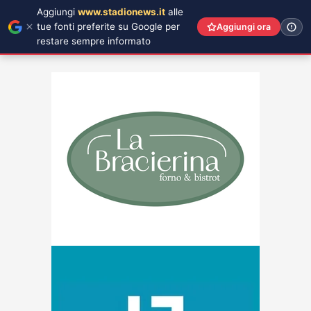
Aggiungi
www.stadionews.it
alle
tue fonti preferite su Google per
Aggiungi ora
restare sempre informato