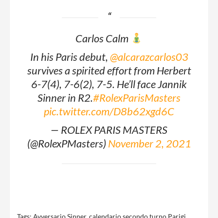
Carlos Calm
In his Paris debut,
@alcarazcarlos03
survives a spirited effort from Herbert
6-7(4), 7-6(2), 7-5. He’ll face Jannik
Sinner in R2.
#RolexParisMasters
pic.twitter.com/D8b62xgd6C
— ROLEX PARIS MASTERS
(@RolexPMasters)
November 2, 2021
Tags:
Avversario Sinner
,
calendario secondo turno Parigi