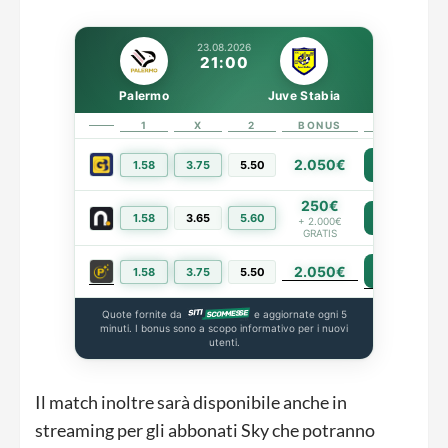
23.08.2026
21:00
Palermo
Juve Stabia
1
X
2
BONUS
LINK
2.050€
1.58
3.75
5.50
PIÙ INFO
250€
1.58
3.65
5.60
PIÙ INFO
+ 2.000€
GRATIS
2.050€
PIÙ INFO
1.58
3.75
5.50
Quote fornite da
e aggiornate ogni 5
minuti. I bonus sono a scopo informativo per i nuovi
utenti.
Il match inoltre sarà disponibile anche in
streaming per gli abbonati Sky che potranno