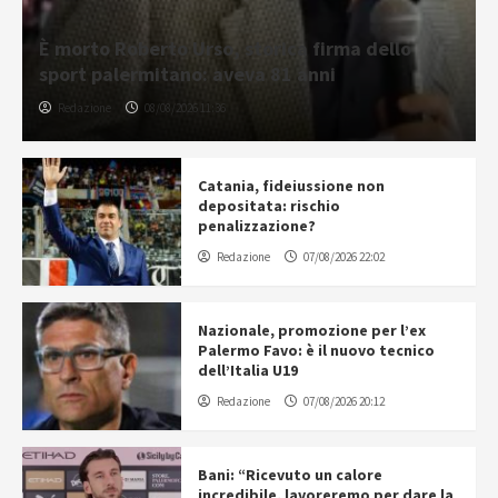
È morto Roberto Urso, storica firma dello
sport palermitano: aveva 81 anni
Redazione
08/08/2026 11:36
Catania, fideiussione non
depositata: rischio
penalizzazione?
Redazione
07/08/2026 22:02
Nazionale, promozione per l’ex
Palermo Favo: è il nuovo tecnico
dell’Italia U19
Redazione
07/08/2026 20:12
Bani: “Ricevuto un calore
incredibile, lavoreremo per dare la