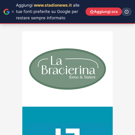
Aggiungi
www.stadionews.it
alle
tue fonti preferite su Google per
Aggiungi ora
restare sempre informato