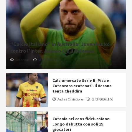
“Calcio italiano” in Australia: Juventus ko
contro l’Inter. Adesso c’è il Palermo
Redazione
08/08/2026 16:09
Calciomercato Serie B: Pisa e
Catanzaro scatenati. Il Verona
tenta Cheddira
Andrea Cirrincione
08/08/2026 11:53
Catania nel caos fideiussione:
Longo debutta con soli 15
giocatori