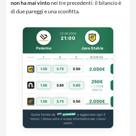
non ha mai vinto
nei tre precedenti: il bilancio è
di due pareggi e una sconfitta.
23.08.2026
21:00
Palermo
Juve Stabia
1
X
2
BONUS
LINK
2.050€
1.58
3.75
5.50
PIÙ INFO
250€
1.58
3.65
5.60
PIÙ INFO
+ 2.000€
GRATIS
2.050€
PIÙ INFO
1.58
3.75
5.50
Quote fornite da
e aggiornate ogni 5
minuti. I bonus sono a scopo informativo per i nuovi
utenti.