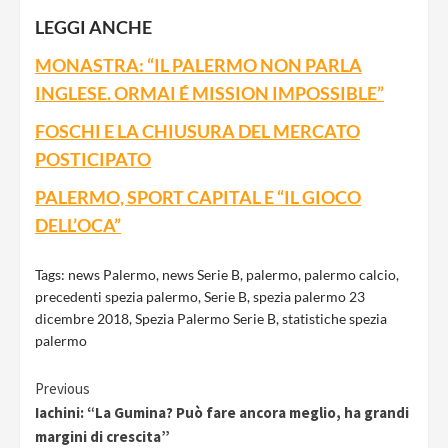
LEGGI ANCHE
MONASTRA: “IL PALERMO NON PARLA
INGLESE. ORMAI É MISSION IMPOSSIBLE”
FOSCHI E LA CHIUSURA DEL MERCATO
POSTICIPATO
PALERMO, SPORT CAPITAL E “IL GIOCO
DELL’OCA”
Tags:
news Palermo
,
news Serie B
,
palermo
,
palermo calcio
,
precedenti spezia palermo
,
Serie B
,
spezia palermo 23
dicembre 2018
,
Spezia Palermo Serie B
,
statistiche spezia
palermo
Continue
Previous
Iachini: “La Gumina? Può fare ancora meglio, ha grandi
Reading
margini di crescita”