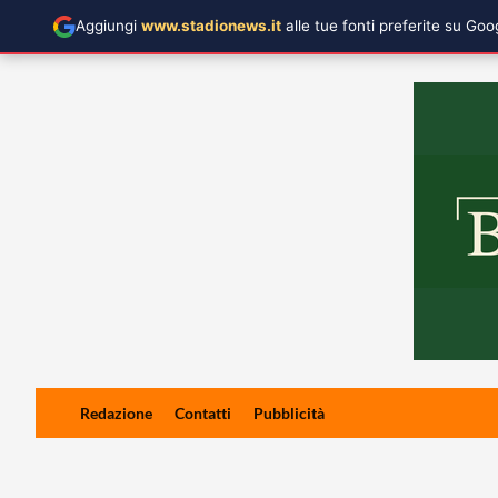
Aggiungi
www.stadionews.it
alle tue fonti preferite su Go
Skip
Redazione
Contatti
Pubblicità
to
content