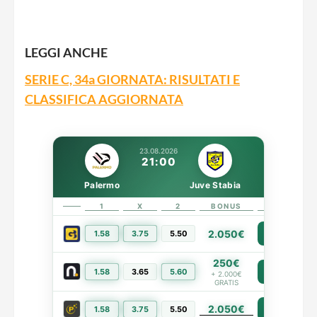
LEGGI ANCHE
SERIE C, 34a GIORNATA: RISULTATI E
CLASSIFICA AGGIORNATA
23.08.2026
21:00
Palermo
Juve Stabia
1
X
2
BONUS
LINK
2.050€
1.58
3.75
5.50
PIÙ INFO
250€
1.58
3.65
5.60
PIÙ INFO
+ 2.000€
GRATIS
2.050€
PIÙ INFO
1.58
3.75
5.50