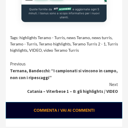
Quote fornite da
e aggiornate ogni 5
minuti. I bonus sono a scopo informativo per i nuovi
utenti.
Tags:
highlights Teramo - Turris
,
news Teramo
,
news turris
,
Teramo - Turris
,
Teramo highlights
,
Teramo Turris 2 - 1
,
Turris
highlights
,
VIDEO
,
video Teramo Turris
Continue
Previous
Ternana, Bandecchi: “I campionati si vincono in campo,
Reading
non con i ripescaggi”
Next
Catania – Viterbese 1 – 0: gli highlights / VIDEO
COMMENTA / VAI AI COMMENTI