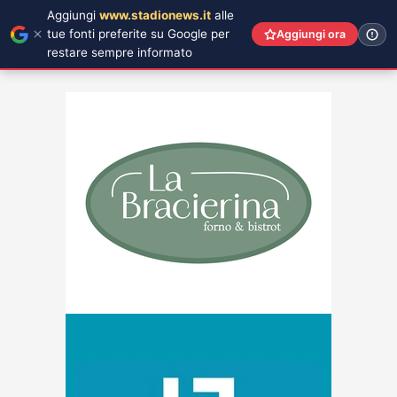
Aggiungi
www.stadionews.it
alle
tue fonti preferite su Google per
Aggiungi ora
restare sempre informato