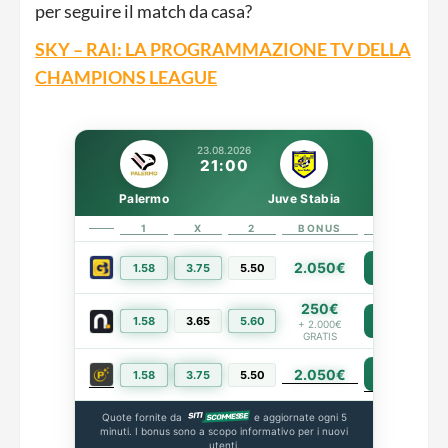
per seguire il match da casa?
SKY – RAI: LA PROGRAMMAZIONE TV DELLA
CHAMPIONS LEAGUE
23.08.2026
21:00
Palermo
Juve Stabia
1
X
2
BONUS
LINK
2.050€
1.58
3.75
5.50
PIÙ INFO
250€
1.58
3.65
5.60
PIÙ INFO
+ 2.000€
GRATIS
2.050€
PIÙ INFO
1.58
3.75
5.50
Quote fornite da
e aggiornate ogni 5
minuti. I bonus sono a scopo informativo per i nuovi
utenti.