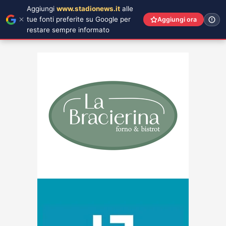
Aggiungi
www.stadionews.it
alle
tue fonti preferite su Google per
Aggiungi ora
restare sempre informato