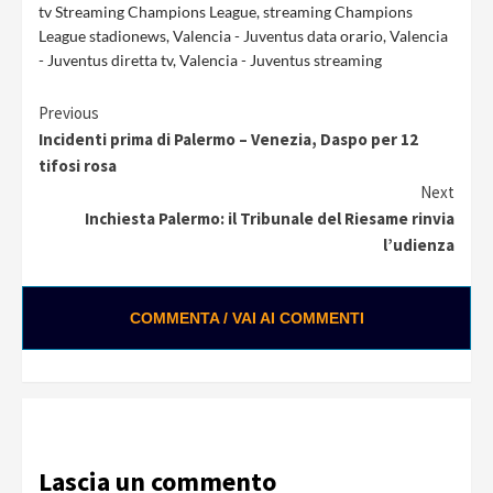
tv Streaming Champions League
,
streaming Champions
League stadionews
,
Valencia - Juventus data orario
,
Valencia
- Juventus diretta tv
,
Valencia - Juventus streaming
Continue
Previous
Incidenti prima di Palermo – Venezia, Daspo per 12
Reading
tifosi rosa
Next
Inchiesta Palermo: il Tribunale del Riesame rinvia
l’udienza
COMMENTA / VAI AI COMMENTI
Lascia un commento