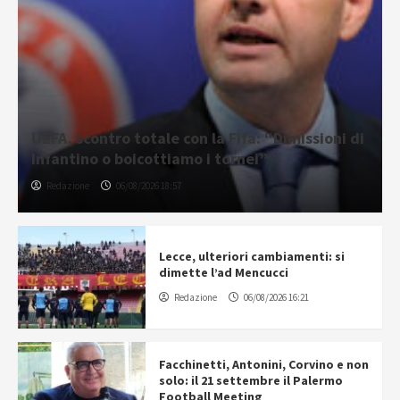
UEFA, scontro totale con la Fifa: “Dimissioni di
Infantino o boicottiamo i tornei”
Redazione
06/08/2026 18:57
Lecce, ulteriori cambiamenti: si
dimette l’ad Mencucci
Redazione
06/08/2026 16:21
Facchinetti, Antonini, Corvino e non
solo: il 21 settembre il Palermo
Football Meeting