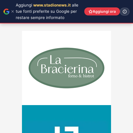
Aggiungi
www.stadionews.it
alle
tue fonti preferite su Google per
Aggiungi ora
restare sempre informato