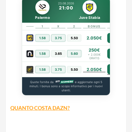
23.08.2026
21:00
Palermo
Juve Stabia
1
X
2
BONUS
LINK
2.050€
1.58
3.75
5.50
PIÙ INFO
250€
1.58
3.65
5.60
PIÙ INFO
+ 2.000€
GRATIS
2.050€
PIÙ INFO
1.58
3.75
5.50
Quote fornite da
e aggiornate ogni 5
minuti. I bonus sono a scopo informativo per i nuovi
utenti.
QUANTO COSTA DAZN?