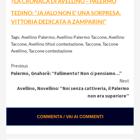
>LA CRONACA DI AVELLINO – PALERMO
TEDINO: “JAJALO NON E’ UNA SORPRESA.
VITTORIA DEDICATA A ZAMPARINI”
Tags:
Avellino Palermo
,
Avellino Palermo Taccone
,
Avellino
Taccone
,
Avellino tifosi contestazione
,
Taccone
,
Taccone
Avellino
,
Taccone contestazione
Continue
Previous
Palermo, Gnahorè: “Fallimento? Non ci pensiamo…”
Reading
Next
Avellino, Novellino: “Noi senza cattiveria, il Palermo
non era superiore”
COMMENTA / VAI AI COMMENTI