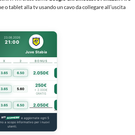
e o tablet alla tv usando un cavo da collegare all’uscita
23.08.2026
21:00
Juve Stabia
X
2
BONUS
LINK
2.050€
3.65
6.50
PIÙ INFO
250€
3.65
5.60
PIÙ INFO
+ 2.000€
GRATIS
2.050€
PIÙ INFO
3.65
6.50
a
e aggiornate ogni 5
ono a scopo informativo per i nuovi
utenti.