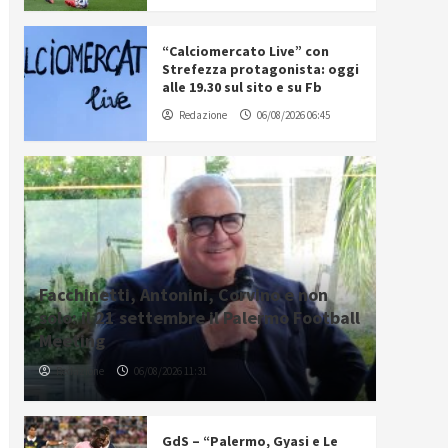
“Calciomercato Live” con
Strefezza protagonista: oggi
alle 19.30 sul sito e su Fb
Redazione
06/08/2026 06:45
Facchinetti, Antonini, Corvino e non
solo: il 21 settembre il Palermo Football
Meeting
Redazione
06/08/2026 11:31
GdS – “Palermo, Gyasi e Le