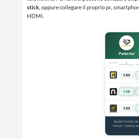
stick
, oppure collegare il proprio pc, smartphon
HDMI.
Palermo
1
1.53
1.58
1.53
Quote fornite d
minuti. I bonus s