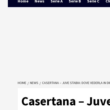
Home
News
Serie A
Serie B
Serie C
Ch
HOME
NEWS
CASERTANA – JUVE STABIA: DOVE VEDERLA IN DI
Casertana – Juv