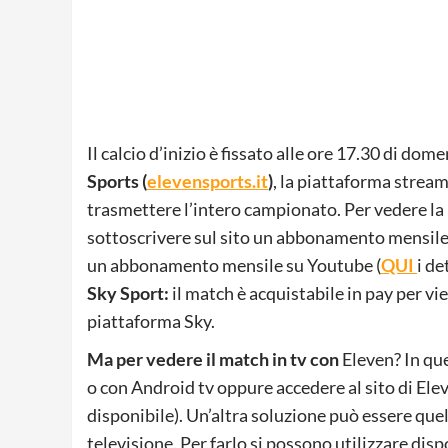
Il calcio d’inizio è fissato alle ore 17.30 di dom
Sports
(
elevensports.it
)
, la piattaforma stream
trasmettere l’intero campionato. Per vedere la 
sottoscrivere sul sito un abbonamento mensile 
un abbonamento mensile su Youtube (
QUI
i de
Sky Sport:
il match è acquistabile in pay per vie
piattaforma Sky.
Ma per vedere il match in tv con
Eleven? In que
o con Android tv oppure accedere al sito di Ele
disponibile). Un’altra soluzione può essere quel
televisione. Per farlo si possono utilizzare dis