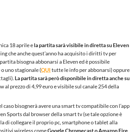
enica 18 aprile e
la partita sarà visibile in diretta su Eleven
ing che anche quest’anno ha acquisito i diritti tv per
partita bisogna abbonarsi a Eleven ed è possibile
o uno stagionale (
QUI
tutte le info per abbonarsi) oppure
ttagli).
La partita sarà però disponibile in diretta anche su
w al prezzo di 4,99 euro e visibile sul canale 254 della
l caso bisognerà avere una smart tv compatibile con l’app
ven Sports dal browser della smart tv (se tale opzione è
la di collegare il proprio pc, smartphone o tablet alla
positivi wireless come
Google Chromecast o Amazon Fire