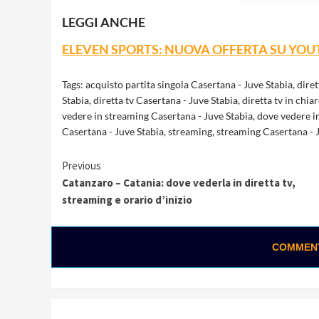
LEGGI ANCHE
ELEVEN SPORTS: NUOVA OFFERTA SU YOU
Tags:
acquisto partita singola Casertana - Juve Stabia
,
diret
Stabia
,
diretta tv Casertana - Juve Stabia
,
diretta tv in chia
vedere in streaming Casertana - Juve Stabia
,
dove vedere in
Casertana - Juve Stabia
,
streaming
,
streaming Casertana - 
Continue
Previous
Catanzaro – Catania: dove vederla in diretta tv,
Reading
streaming e orario d’inizio
COMMENTA