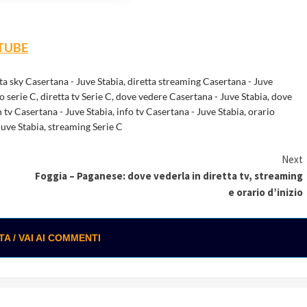
TUBE
ta sky Casertana - Juve Stabia
,
diretta streaming Casertana - Juve
ro serie C
,
diretta tv Serie C
,
dove vedere Casertana - Juve Stabia
,
dove
 tv Casertana - Juve Stabia
,
info tv Casertana - Juve Stabia
,
orario
Juve Stabia
,
streaming Serie C
Next
Foggia – Paganese: dove vederla in diretta tv, streaming
e orario d’inizio
 / VAI AI COMMENTI