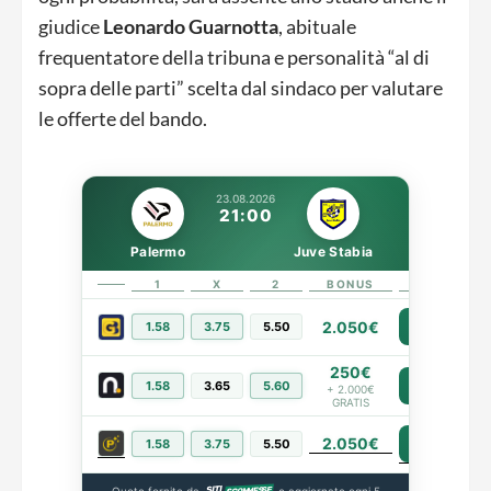
giudice
Leonardo Guarnotta
, abituale
frequentatore della tribuna e personalità “al di
sopra delle parti” scelta dal sindaco per valutare
le offerte del bando.
23.08.2026
21:00
Palermo
Juve Stabia
1
X
2
BONUS
LINK
2.050€
1.58
3.75
5.50
PIÙ INFO
250€
1.58
3.65
5.60
PIÙ INFO
+ 2.000€
GRATIS
2.050€
PIÙ INFO
1.58
3.75
5.50
Quote fornite da
e aggiornate ogni 5