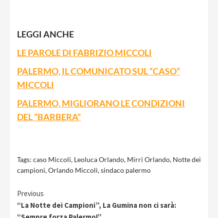
LEGGI ANCHE
LE PAROLE DI FABRIZIO MICCOLI
PALERMO, IL COMUNICATO SUL “CASO”
MICCOLI
PALERMO, MIGLIORANO LE CONDIZIONI
DEL “BARBERA”
Tags:
caso Miccoli
,
Leoluca Orlando
,
Mirri Orlando
,
Notte dei
campioni
,
Orlando Miccoli
,
sindaco palermo
Continue
Previous
“La Notte dei Campioni”, La Gumina non ci sarà:
Reading
“Sempre forza Palermo!”