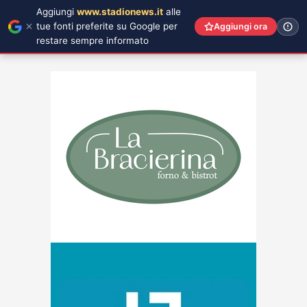
Aggiungi
www.stadionews.it
alle
tue fonti preferite su Google per
Aggiungi ora
restare sempre informato