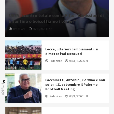
UEFA, scontro totale con la Fifa: “Dimissioni di
Infantino o boicottiamo i tornei”
Redazione
06/08/2026 18:57
Lecce, ulteriori cambiamenti: si
dimette l’ad Mencucci
Redazione
06/08/2026 16:21
Facchinetti, Antonini, Corvino e non
solo: il 21 settembre il Palermo
Privacy
Football Meeting
Redazione
06/08/2026 11:31