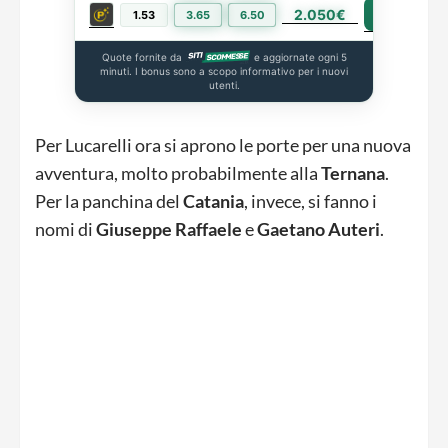
2.050€
PIÙ INFO
1.53
3.65
6.50
Quote fornite da
e aggiornate ogni 5
minuti. I bonus sono a scopo informativo per i nuovi
utenti.
Per Lucarelli ora si aprono le porte per una nuova
avventura, molto probabilmente alla
Ternana
.
Per la panchina del
Catania
, invece, si fanno i
nomi di
Giuseppe
Raffaele
e
Gaetano
Auteri
.