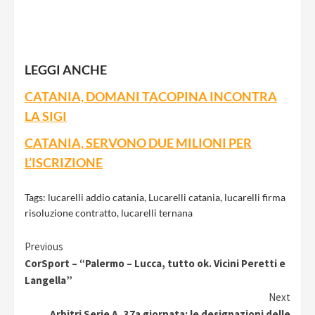
LEGGI ANCHE
CATANIA, DOMANI TACOPINA INCONTRA
LA SIGI
CATANIA, SERVONO DUE MILIONI PER
L’ISCRIZIONE
Tags:
lucarelli addio catania
,
Lucarelli catania
,
lucarelli firma
risoluzione contratto
,
lucarelli ternana
Continue
Previous
CorSport – “Palermo – Lucca, tutto ok. Vicini Peretti e
Reading
Langella”
Next
Arbitri Serie A, 37a giornata: le designazioni delle