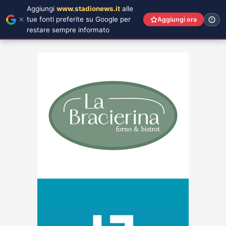
Aggiungi
www.stadionews.it
alle
tue fonti preferite su Google per
Aggiungi ora
restare sempre informato