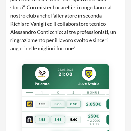
sforzi”. Con mister Lucarelli, si congedano dal
nostro club anche l’allenatore in seconda
Richiard Vanigli ed il collaboratore tecnico
Alessandro Conticchio: ai tre professionisti, un
ringraziamento per il lavoro svolto e sinceri
auguri delle migliori fortune”.
23.08.2026
21:00
Palermo
Juve Stabia
1
X
2
BONUS
LINK
2.050€
1.53
3.65
6.50
PIÙ INFO
250€
1.58
3.65
5.60
PIÙ INFO
+ 2.000€
GRATIS