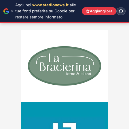
Aggiungi
www.stadionews.it
alle
tue fonti preferite su Google per
Aggiungi ora
restare sempre informato