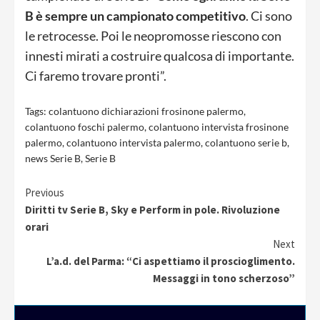
B è sempre un campionato competitivo
. Ci sono
le retrocesse. Poi le neopromosse riescono con
innesti mirati a costruire qualcosa di importante.
Ci faremo trovare pronti”.
Tags:
colantuono dichiarazioni frosinone palermo
,
colantuono foschi palermo
,
colantuono intervista frosinone
palermo
,
colantuono intervista palermo
,
colantuono serie b
,
news Serie B
,
Serie B
Continue
Previous
Diritti tv Serie B, Sky e Perform in pole. Rivoluzione
Reading
orari
Next
L’a.d. del Parma: “Ci aspettiamo il proscioglimento.
Messaggi in tono scherzoso”