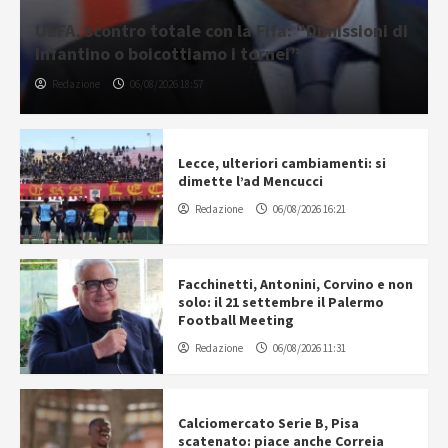
UEFA, scontro totale con la Fifa: “Dimissioni di
Infantino o boicottiamo i tornei”
Redazione
06/08/2026 18:57
Lecce, ulteriori cambiamenti: si
dimette l’ad Mencucci
Redazione
06/08/2026 16:21
Facchinetti, Antonini, Corvino e non
solo: il 21 settembre il Palermo
Football Meeting
Redazione
06/08/2026 11:31
Calciomercato Serie B, Pisa
scatenato: piace anche Correia