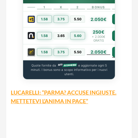
1
X
2
BONUS
LINK
2.050€
1.58
3.75
5.50
PIÙ INFO
250€
1.58
3.65
5.60
PIÙ INFO
+ 2.000€
GRATIS
2.050€
PIÙ INFO
1.58
3.75
5.50
Quote fornite da
e aggiornate ogni 5
minuti. I bonus sono a scopo informativo per i nuovi
utenti.
LUCARELLI: “PARMA? ACCUSE INGIUSTE.
METTETEVI L’ANIMA IN PACE”