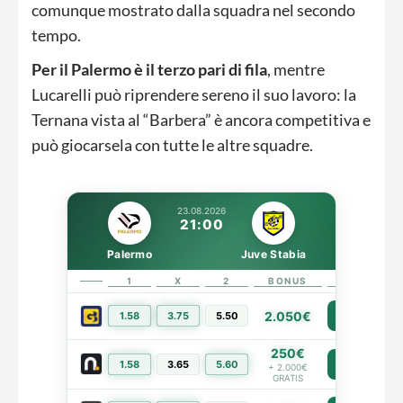
comunque mostrato dalla squadra nel secondo
tempo.
Per il Palermo è il terzo pari di fila
, mentre
Lucarelli può riprendere sereno il suo lavoro: la
Ternana vista al “Barbera” è ancora competitiva e
può giocarsela con tutte le altre squadre.
23.08.2026
21:00
Palermo
Juve Stabia
1
X
2
BONUS
LINK
2.050€
1.58
3.75
5.50
PIÙ INFO
250€
1.58
3.65
5.60
PIÙ INFO
+ 2.000€
GRATIS