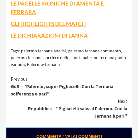
LE PAGELLE IRONICHE DI AMENTA E
FERRARA
GLI HIGHLIGHTS DEL MATCH
LE DICHIARAZIONI DI LANNA
Tags:
palermo ternana analisi
,
palermo ternana commento
,
palermo ternana corriere dello sport
,
palermo ternana paolo
vannini
,
Palermo-Ternana
Continue
Previous
GdS – “Palermo, super Pigliacelli. Con la Ternana
Reading
sofferenza e pari”
Next
Repubblica – “Pigliacelli salva il Palermo. Con la
Ternana è pari”
COMMENTA / VAI AI COMMENTI