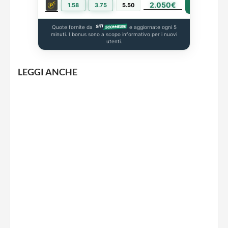
2.050€
PIÙ INFO
1.58
3.75
5.50
Quote fornite da
e aggiornate ogni 5
minuti. I bonus sono a scopo informativo per i nuovi
utenti.
LEGGI ANCHE