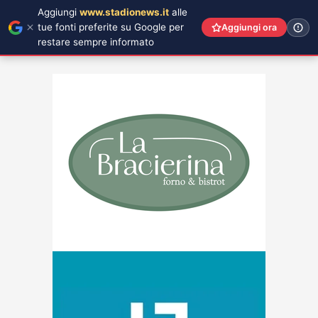
Aggiungi
www.stadionews.it
alle
tue fonti preferite su Google per
Aggiungi ora
restare sempre informato