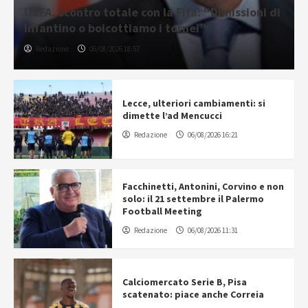
UEFA, scontro totale con la Fifa: “Dimissioni di
Infantino o boicottiamo i tornei”
Redazione
06/08/2026 18:57
Lecce, ulteriori cambiamenti: si
dimette l’ad Mencucci
Redazione
06/08/2026 16:21
Facchinetti, Antonini, Corvino e non
solo: il 21 settembre il Palermo
Football Meeting
Redazione
06/08/2026 11:31
Calciomercato Serie B, Pisa
scatenato: piace anche Correia