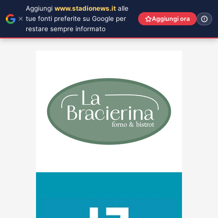
Aggiungi
www.stadionews.it
alle
tue fonti preferite su Google per
Aggiungi ora
restare sempre informato