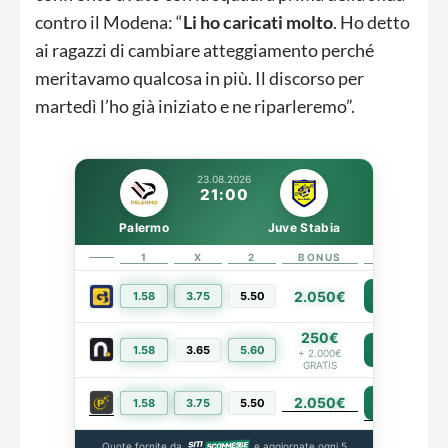
contro il Modena: “
Li ho caricati molto
. Ho detto
ai ragazzi di cambiare atteggiamento perché
meritavamo qualcosa in più. Il discorso per
martedì l’ho già iniziato e ne riparleremo”.
23.08.2026
21:00
Palermo
Juve Stabia
1
X
2
BONUS
LINK
2.050€
1.58
3.75
5.50
PIÙ INFO
250€
1.58
3.65
5.60
PIÙ INFO
+ 2.000€
GRATIS
2.050€
PIÙ INFO
1.58
3.75
5.50
Quote fornite da
e aggiornate ogni 5