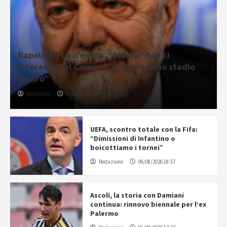
Napoli, De Laurentiis: “Stadio? Non ci
interessa del Comune, vogliamo uno stadio
nostro”
Redazione
06/08/2026 20:43
UEFA, scontro totale con la Fifa:
“Dimissioni di Infantino o
boicottiamo i tornei”
Redazione
06/08/2026 18:57
Ascoli, la storia con Damiani
continua: rinnovo biennale per l’ex
Palermo